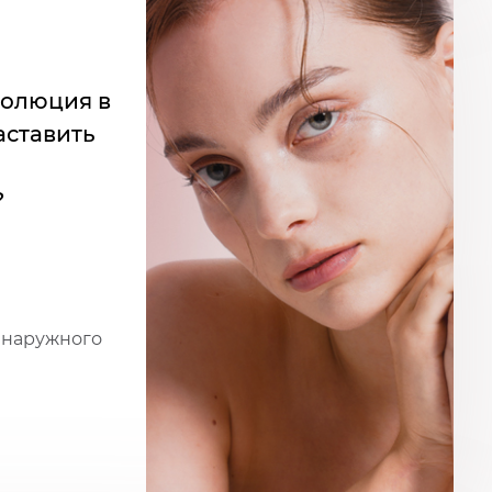
волюция в
аставить
?
 наружного