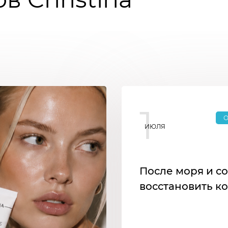
1
О
ИЮЛЯ
После моря и со
восстановить к