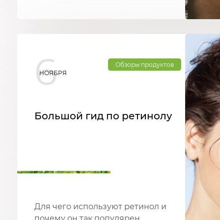
6
Обзоры продуктов
НОЯБРЯ
Большой гид по ретинолу
Для чего используют ретинол и
почему он так популярен