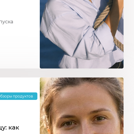
пуска
бзоры продуктов
у: как