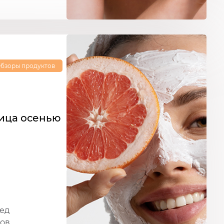
бзоры продуктов
лица осенью
ред
дов