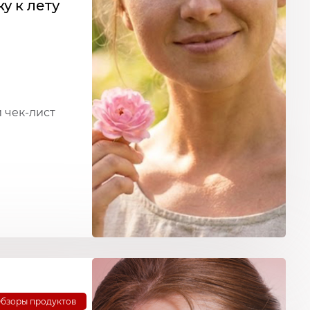
у к лету
 чек-лист
бзоры продуктов