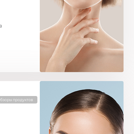
в
бзоры продуктов