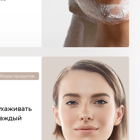
бзоры продуктов
ухаживать
каждый