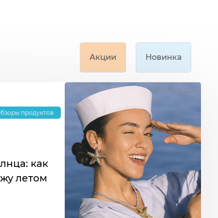
Акции
Новинка
бзоры продуктов
лнца: как
ожу летом