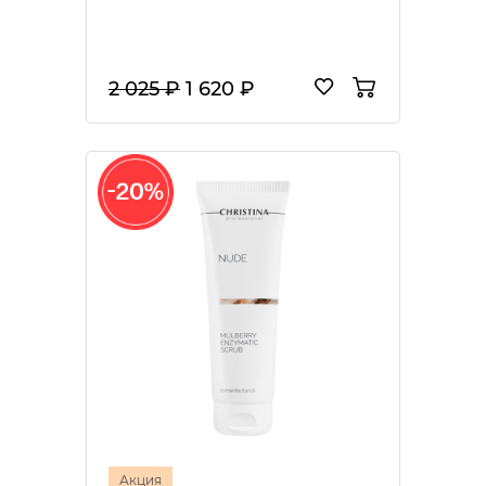
2 025 ₽
1 620 ₽
Акция