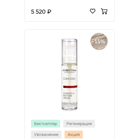
5 520 ₽
Бестселлер
Регенерация
Увлажнение
Акция