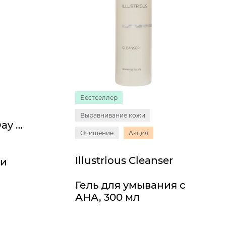
Бестселлер
Выравнивание кожи
Muse Shielding Day Cream SPF 30
Очищение
Акция
Illustrious Cleanser
ми
Гель для умывания с
АНА, 300 мл