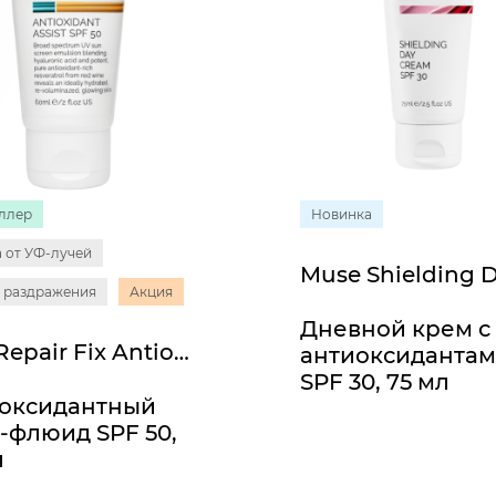
ллер
Новинка
 от УФ-лучей
 раздражения
Акция
Дневной крем с
Line Repair Fix Antioxidant Assist SPF 50
антиоксиданта
SPF 30, 75 мл
оксидантный
-флюид SPF 50,
л