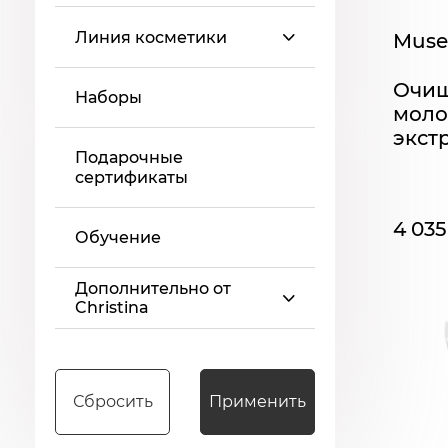
Линия косметики
Muse 
Очи
Наборы
моло
экст
Подарочные
мл
сертификаты
4 035
Обучение
Дополнительно от
Christina
Сбросить
Применить