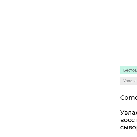
Бестсе
Увлаж
Увл
восс
сыво