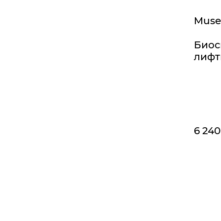
Muse
Биос
лифт
6 240