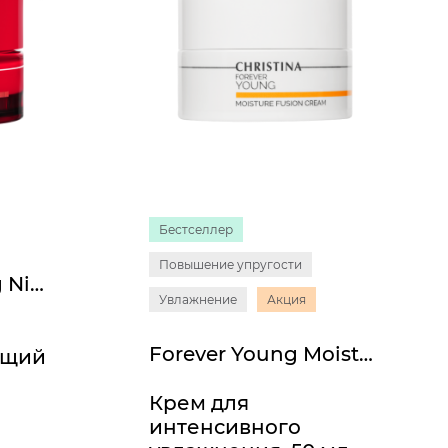
Бестселлер
Повышение упругости
Muse Revitalizing Night Cream
Увлажнение
Акция
Forever Young Moisture Fusion Cream
ющий
Крем для
интенсивного