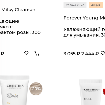
Увлажнение
Акция
Milky Cleanser
щающее
чко с
Увлажняющий г
рактом розы, 300
для умывания, 3
 ₽
3 055 ₽
2 444 ₽