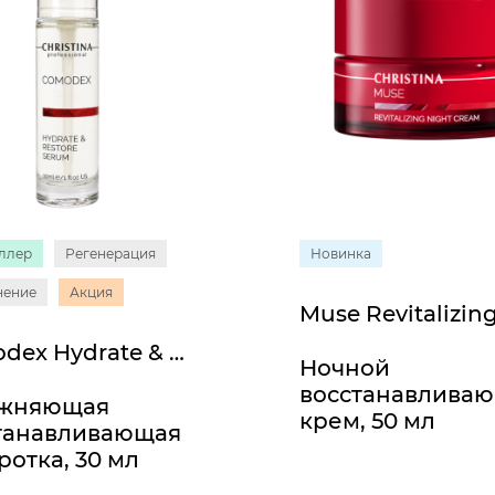
ллер
Регенерация
Новинка
нение
Акция
Comodex Hydrate & Restore Serum
Ночной
восстанавлива
ажняющая
крем, 50 мл
танавливающая
ротка, 30 мл