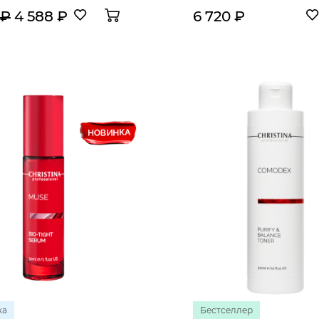
 ₽
4 588 ₽
6 720 ₽
ка
Бестселлер