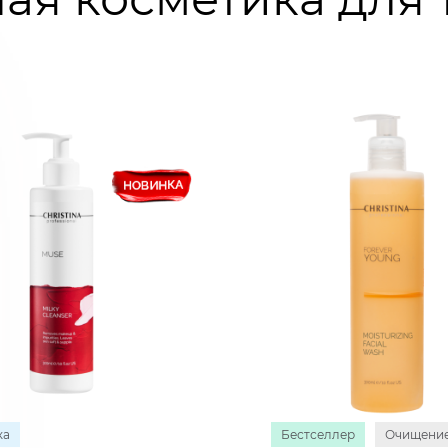
ка
Бестселлер
Очищени