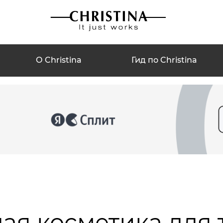
О Christina
Гид по Christina
я косметика для 