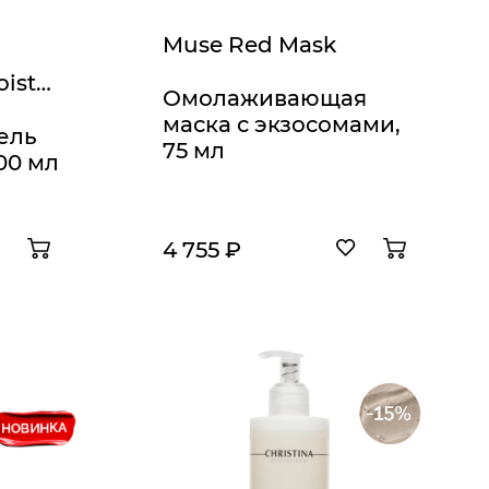
Muse Red Mask
Forever Young Moisturizing Facial Wash
Омолаживающая
маска с экзосомами,
ель
75 мл
00 мл
4 755 ₽