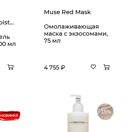
Muse Red Mask
Forever Young Moisturizing Facial Wash
Омолаживающая
маска с экзосомами,
ель
75 мл
00 мл
4 755 ₽