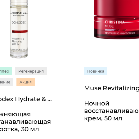
ллер
Регенерация
Новинка
нение
Акция
Comodex Hydrate & Restore Serum
Ночной
восстанавлива
ажняющая
крем, 50 мл
танавливающая
ротка, 30 мл