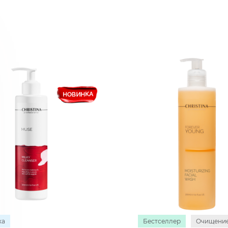
ка
Бестселлер
Очищени