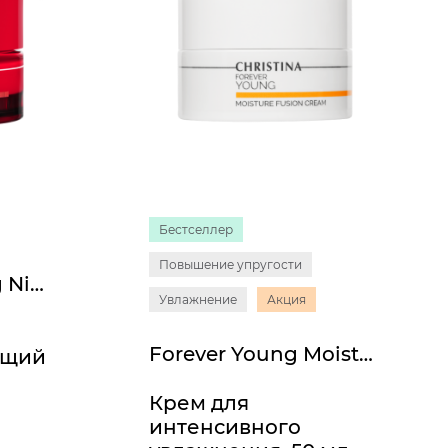
Бестселлер
Повышение упругости
Muse Revitalizing Night Cream
Увлажнение
Акция
Forever Young Moisture Fusion Cream
ющий
Крем для
интенсивного