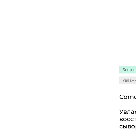
Бестсе
Увлаж
Увл
восс
сыво