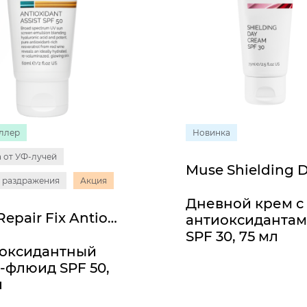
ллер
Новинка
 от УФ-лучей
 раздражения
Акция
Дневной крем с
Line Repair Fix Antioxidant Assist SPF 50
антиоксиданта
SPF 30, 75 мл
оксидантный
-флюид SPF 50,
л