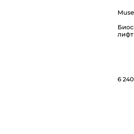
Muse
Биос
лифт
6 240