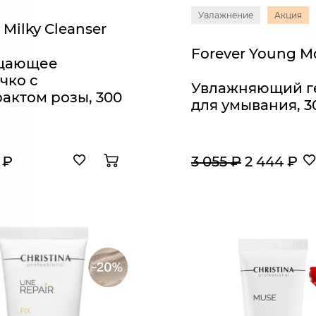
Увлажнение
Акция
Milky Cleanser
щающее
чко с
Увлажняющий г
рактом розы, 300
для умывания, 3
 ₽
3 055 ₽
2 444 ₽