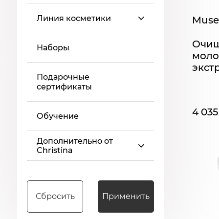
Линия косметики
Muse 
Очи
Наборы
моло
экст
Подарочные
мл
сертификаты
4 035
Обучение
Дополнительно от
Christina
Сбросить
Применить