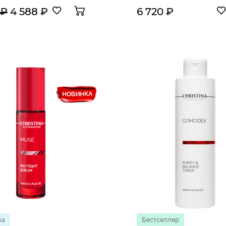
 ₽
4 588 ₽
6 720 ₽
ка
Бестселлер