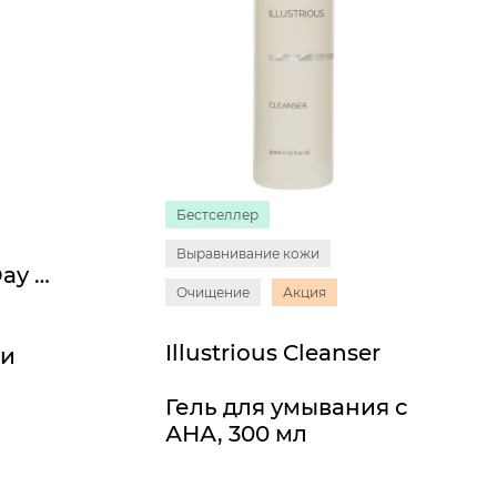
Бестселлер
Выравнивание кожи
Muse Shielding Day Cream SPF 30
Очищение
Акция
Illustrious Cleanser
ми
Гель для умывания с
АНА, 300 мл