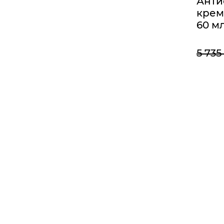
Анти
крем
60 м
5 735