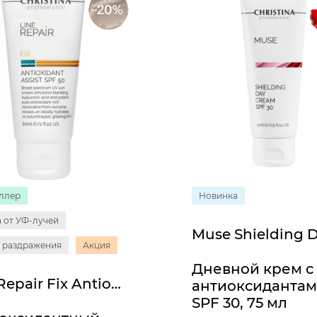
ллер
Новинка
 от УФ-лучей
 раздражения
Акция
Дневной крем с
Line Repair Fix Antioxidant Assist SPF 50
антиоксиданта
SPF 30, 75 мл