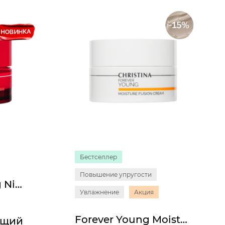
Бестселлер
Повышение упругости
Muse Revitalizing Night Cream
Увлажнение
Акция
Forever Young Moisture Fusion Cream
ющий