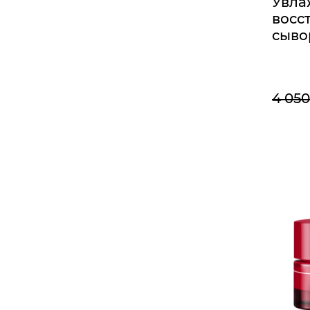
Увл
восс
сыво
4 050