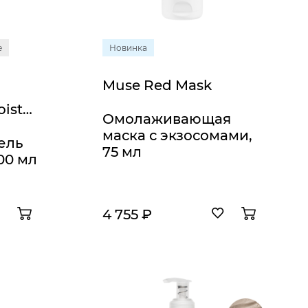
е
Новинка
Muse Red Mask
Forever Young Moisturizing Facial Wash
Омолаживающая
маска с экзосомами,
ель
75 мл
00 мл
4 755 ₽