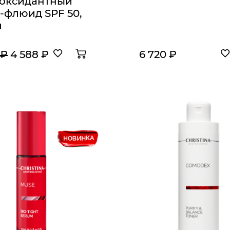
оксидантный
-флюид SPF 50,
л
 ₽
4 588 ₽
6 720 ₽