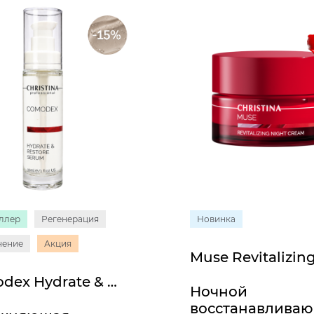
ллер
Регенерация
Новинка
нение
Акция
Comodex Hydrate & Restore Serum
Ночной
восстанавлива