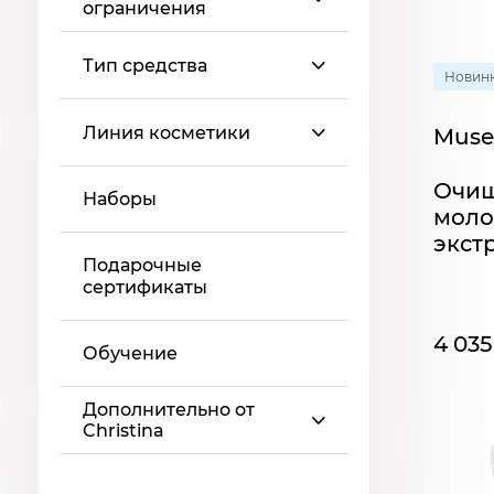
ограничения
Тип средства
Новин
Линия косметики
Muse 
Очи
Наборы
моло
экст
Подарочные
мл
сертификаты
4 035
Обучение
Дополнительно от
Christina