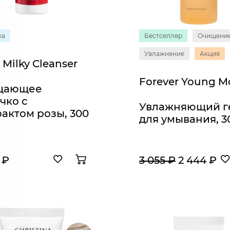
ка
Бестселлер
Очищени
Увлажнение
Акция
Milky Cleanser
щающее
чко с
Увлажняющий г
рактом розы, 300
для умывания, 3
 ₽
3 055 ₽
2 444 ₽