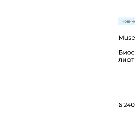
Новин
Muse
Биос
лифт
6 240