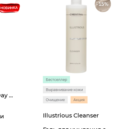
Бестселлер
Выравнивание кожи
Muse Shielding Day Cream SPF 30
Очищение
Акция
Illustrious Cleanser
ми