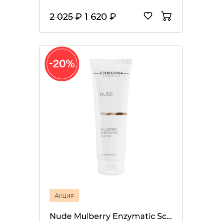
2 025 ₽
1 620 ₽
Акция
Nude Mulberry Enzymatic Scrub