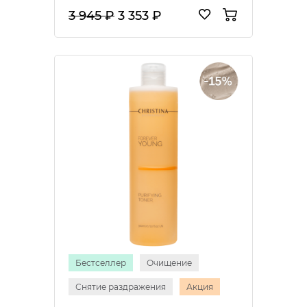
3 945 ₽
3 353 ₽
Бестселлер
Очищение
Снятие раздражения
Акция