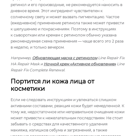
ретинол и его производные, не рекомендуется наносить в
дневное время. Этот ингредиент чувствителен к
солнечному свету и может вызвать пигментацию. Частое
(ежедневное) применение ретинола также может привести
к шелушению и покраснениям. Поэтому в инструкциях
к сывороткам или кремам с ретинолом обычно указана
рекомендуемая схема применения — чаще всего это 2 раза
в неделю, и только вечером.
Например,
Обновляющая маска с ретинолом
Line Repair Fix
HA Repair Mask и
Ночной крем «Активное обновление»
Line
Repair Fix Complete Renewal.
Портится ли кожа лица от
косметики
Если не следовать инструкциям и увлекаться слишком
активными составами, реакция кожи будет немедленной. К
тому же, недостаточное или неправильное очищение кожи
может привести к нежелательным последствиям. Не стоит
забывать о средствах для качественного удаления
макияжа, излишков себума и загрязнений, а также