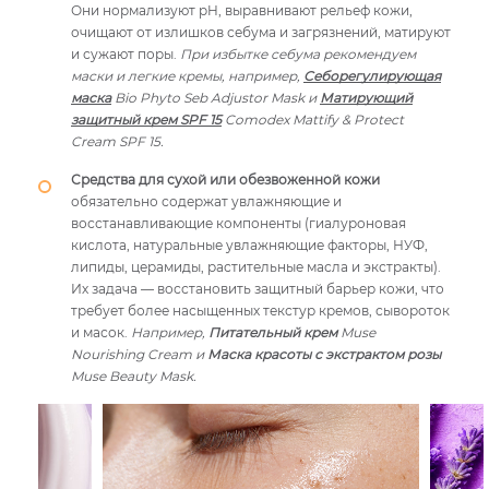
Они нормализуют pH, выравнивают рельеф кожи,
очищают от излишков себума и загрязнений, матируют
и сужают поры.
При избытке себума рекомендуем
маски и легкие кремы, например,
Себорегулирующая
маска
Bio Phyto Seb Adjustor Mask и
Матирующий
защитный крем SPF 15
Comodex Mattify & Protect
Cream SPF 15.
Средства для сухой или обезвоженной кожи
обязательно содержат увлажняющие и
восстанавливающие компоненты (гиалуроновая
кислота, натуральные увлажняющие факторы, НУФ,
липиды, церамиды, растительные масла и экстракты).
Их задача — восстановить защитный барьер кожи, что
требует более насыщенных текстур кремов, сывороток
и масок.
Например,
Питательный крем
Muse
Nourishing Cream и
Маска красоты с экстрактом розы
Muse Beauty Mask.