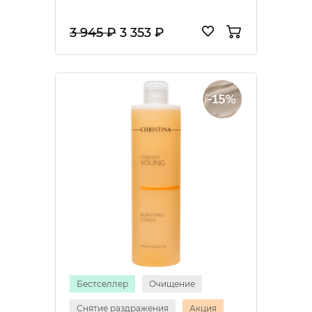
3 945 ₽
3 353 ₽
Бестселлер
Очищение
Снятие раздражения
Акция