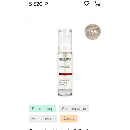
5 520 ₽
Бестселлер
Регенерация
Увлажнение
Акция