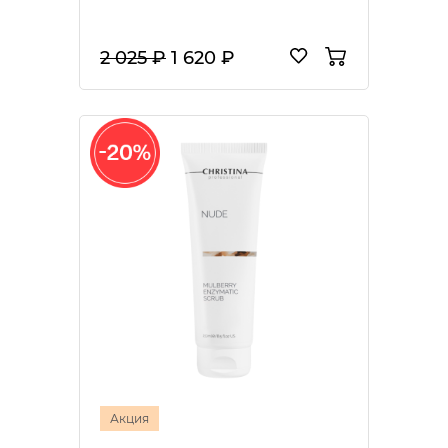
2 025 ₽
1 620 ₽
Акция