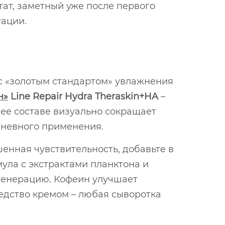
тат, заметный уже после первого
тации.
 с «золотым стандартом» увлажнения
н»
Line Repair Hydra Theraskin+HA
–
 ее составе визуально сокращает
дневного применения.
шенная чувствительность, добавьте в
мула с экстрактами планктона и
егенерацию. Кофеин улучшает
едство кремом – любая сыворотка