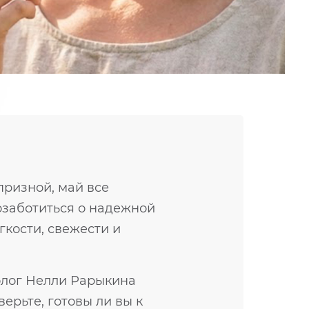
призной, май все
позаботиться о надежной
гкости, свежести и
толог Нелли Рарыкина
ерьте, готовы ли вы к