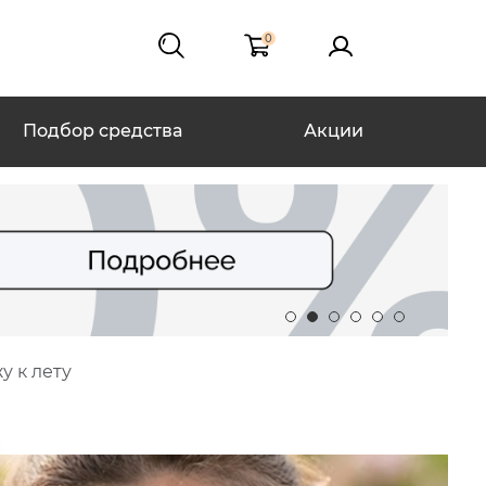
0
Подбор средства
Акции
у к лету