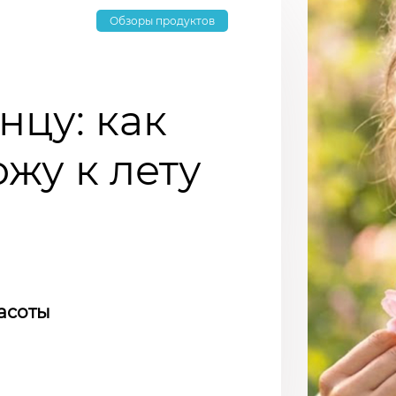
Обзоры продуктов
нцу: как
ожу к лету
асоты