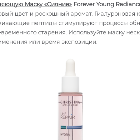
няющую Маску «Сияние»
Forever Young Radiance
вый цвет и роскошный аромат. Гиалуроновая к
живающие пептиды стимулируют процессы обн
ременного старения. Используйте маску неско
рименения или время экспозиции.