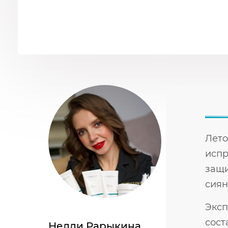
Лето
испр
защи
сиян
Эксп
сост
Нелли Рарыкина