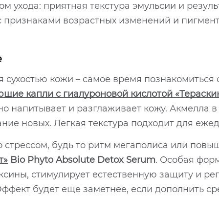
 ухода: приятная текстура эмульсии и резуль
с признаками возрастных изменений и пигмен
е
я сухостью кожи – самое время познакомиться
ие капли с гиалуроновой кислотой «Тераски
о напитывает и разглаживает кожу. Акмелла в
ие новых. Легкая текстура подходит для еже
о стрессом, будь то ритм мегаполиса или повы
т»
Bio Phyto Absolute Detox Serum
. Особая фор
оксины, стимулирует естественную защиту и р
Эффект будет еще заметнее, если дополнить ср