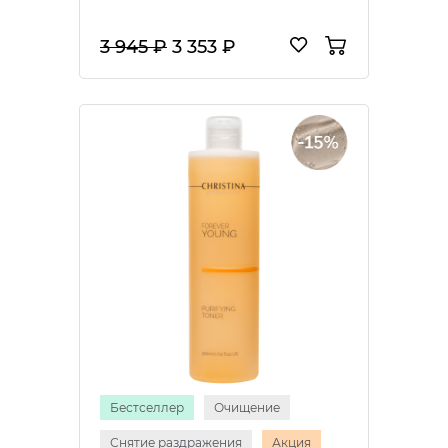
3 945 ₽
3 353 ₽
Бестселлер
Очищение
Снятие раздражения
Акция