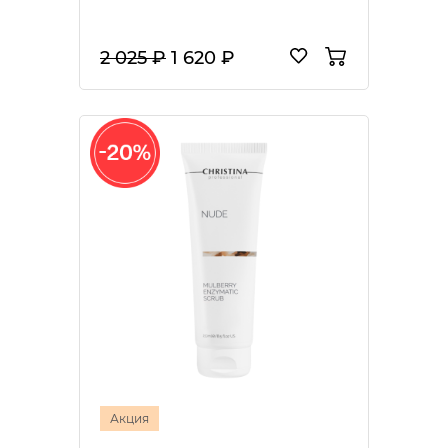
2 025 ₽
1 620 ₽
Акция