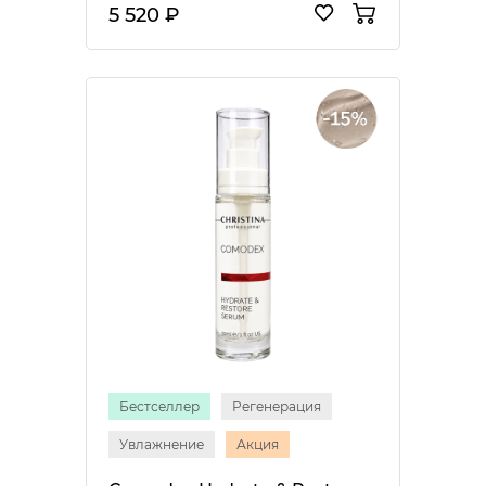
5 520 ₽
Бестселлер
Регенерация
Увлажнение
Акция