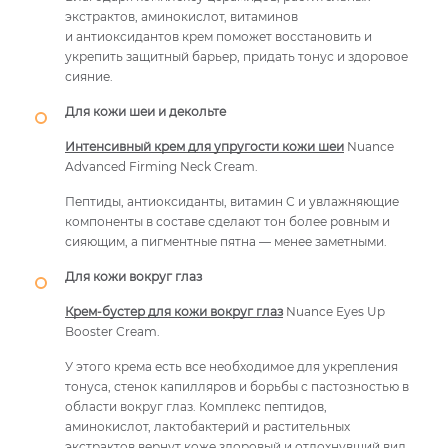
экстрактов, аминокислот, витаминов
и антиоксидантов крем поможет восстановить и
укрепить защитный барьер, придать тонус и здоровое
сияние.
Для кожи шеи и декольте
Интенсивный крем для упругости кожи шеи
Nuance
Advanced Firming Neck Cream.
Пептиды, антиоксиданты, витамин С и увлажняющие
компоненты в составе сделают тон более ровным и
сияющим, а пигментные пятна — менее заметными.
Для кожи вокруг глаз
Крем-бустер для кожи вокруг глаз
Nuance Eyes Up
Booster Cream.
У этого крема есть все необходимое для укрепления
тонуса, стенок капилляров и борьбы с пастозностью в
области вокруг глаз. Комплекс пептидов,
аминокислот, лактобактерий и растительных
экстрактов вернут коже здоровый и отдохнувший вид.