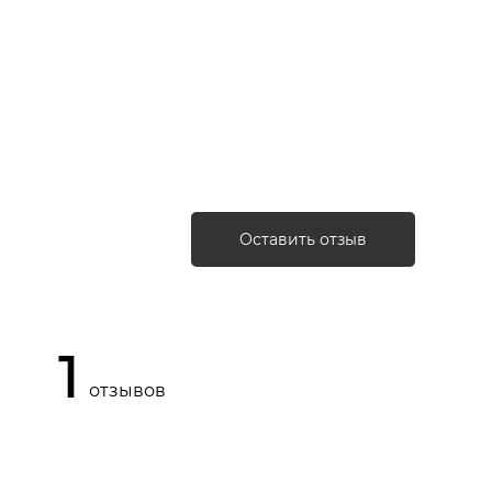
m Fruit Extract, Fragrance (Parfum), Rubus
lucose, Tetramethyl
amethylindanopyran, Sodium Benzoate, Hexyl
, Potassium Sorbate, Linalyl Acetate,
Dimethyl Phenethyl Acetate, Benzyl Salicylate,
cid, Pinene
Оставить отзыв
1
отзывов