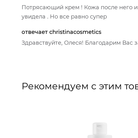
Потрясающий крем ! Кожа после него из
увидела . Но все равно супер
отвечает christinacosmetics
Здравствуйте, Олеся! Благодарим Вас з
Рекомендуем с этим то
Nuance 10% AHA+PHA Peel Mask