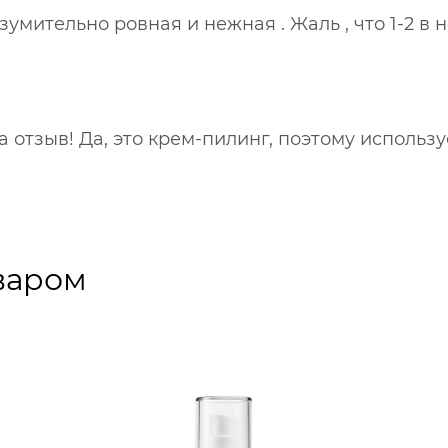
умительно ровная и нежная . Жаль , что 1-2 в 
а отзыв! Да, это крем-пилинг, поэтому использ
варом