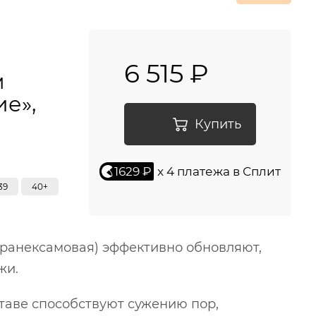
6 515 ₽
м
е»,
Купить
1629 ₽
x 4 платежа в Сплит
39
40+
 транексамовая) эффективно обновляют,
жи.
таве способствуют сужению пор,