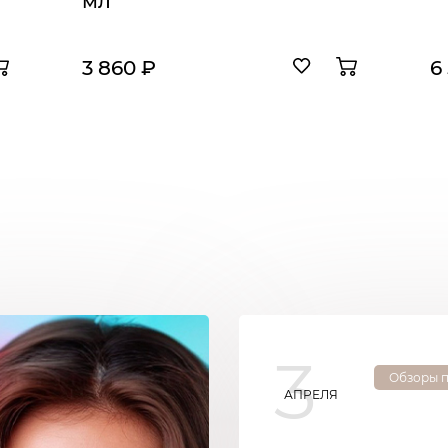
мл
3 860 ₽
6
3
Обзоры 
АПРЕЛЯ