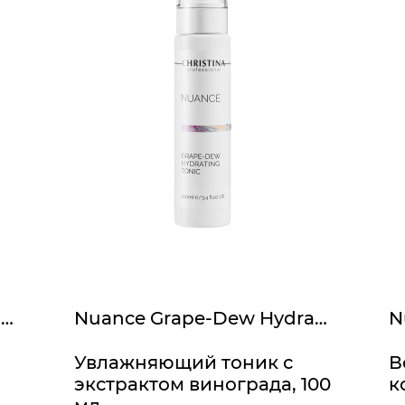
Nuance Raspberry Cleansing Emulsion
Nuance Grape-Dew Hydrating Tonic
Увлажняющий тоник с
В
экстрактом винограда, 100
к