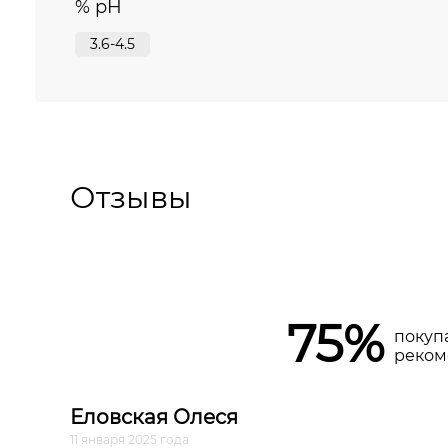
% pH
3.6-4.5
Отзывы
75%
покуп
реком
Еловская Олеся
11 января 2025 года