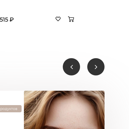
 515 ₽
продуктов
Д