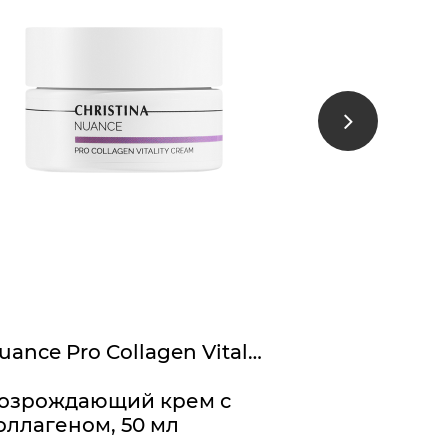
Защитный 
SPF 30, 75 
6 515 ₽
Nuance Pro Collagen Vitality Cream
озрождающий крем с
оллагеном, 50 мл