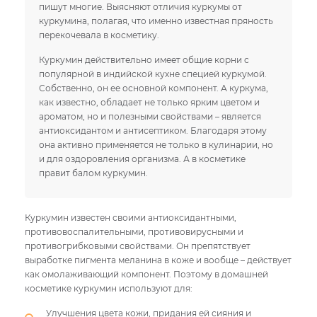
пишут многие. Выясняют отличия куркумы от
куркумина, полагая, что именно известная пряность
перекочевала в косметику.
Куркумин действительно имеет общие корни с
популярной в индийской кухне специей куркумой.
Собственно, он ее основной компонент. А куркума,
как известно, обладает не только ярким цветом и
ароматом, но и полезными свойствами – является
антиоксидантом и антисептиком. Благодаря этому
она активно применяется не только в кулинарии, но
и для оздоровления организма. А в косметике
правит балом куркумин.
Куркумин известен своими антиоксидантными,
противовоспалительными, противовирусными и
противогрибковыми свойствами. Он препятствует
выработке пигмента меланина в коже и вообще – действует
как омолаживающий компонент. Поэтому в домашней
косметике куркумин используют для:
Улучшения цвета кожи, придания ей сияния и