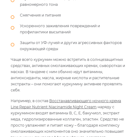
равномерного тона
Смягчения и питания
Ускоренного заживления повреждений и
профилактики высыпаний
Защиты от УФ-лучей и других агрессивных факторов
окружающей среды
Чаще всего куркумин можно встретить в солнцезащитных
средствах, активных омолаживающих кремах, сыворотках и
масках. В тандеме с ним обычно идут витамины,
антиоксиданты, масла, жирные кислоты и растительные
экстракты – они помогают куркумину активнее проявлять
себя.
Например, в состав
Восстанавливающего ночного крема
Line Repair Nutrient Niacinamide Night Cream
наряду с
куркумином входят витамины В, С, Е, бакучиол, экстракт
меда, гидролизированные коллаген, эластин. Средство не
просто увлажняет и питает кожу – благодаря комплексу
омолаживающих компонентов оно значительно повышает