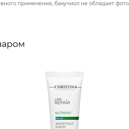
евного применения, бакучиол не обладает фо
варом