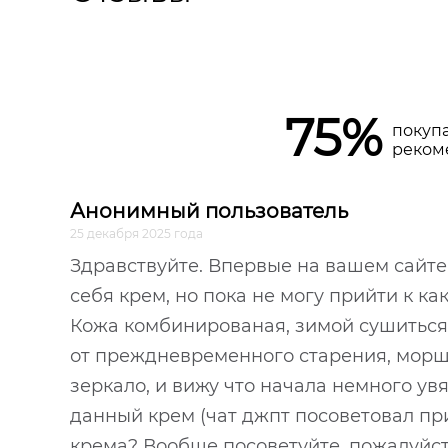
75%
покуп
реком
Анонимный пользователь
25 декабря 2025 года
Здравствуйте. Впервые на вашем сайте
себя крем, но пока не могу прийти к ка
Кожа комбинированая, зимой сушиться.
от преждневременного старения, морщи
зеркало, и вижу что начала немного ув
данный крем (чат джпт посоветовал при
крема? Вообще посоветуйте, пожалуйс