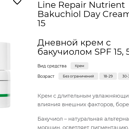
Line Repair Nutrient
Bakuchiol Day Crea
15
Дневной крем с
бакучиолом SPF 15, 
Вид средства
Крем
Возраст
Без ограничений
18-29
30-
Крем с длительным увлажняющим
влияния внешних факторов, боре
Бакучиол – натуральная альтерн
морщин, осветляет пигментацию,