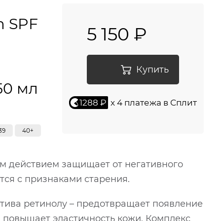
m SPF
5 150 ₽
Купить
50 мл
1288 ₽
x 4 платежа в Сплит
39
40+
 действием защищает от негативного
тся с признаками старения.
атива ретинолу – предотвращает появление
 повышает эластичность кожи. Комплекс