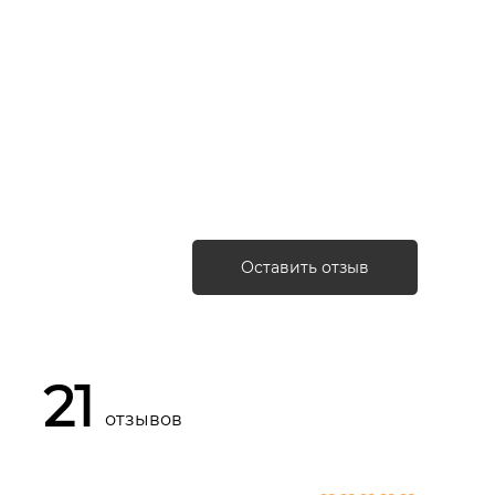
; Ethylhexyl Triazone; Ethylhexylglycerin;
yl Alcohol; Tocopheryl Acetate; Deionized
chloride; Tetradecyl
a Trifluoroacetate; Palmitoyl Dipeptide-5
 Palmitoyl Tripeptide-5; Triethanolamine;
sspolymer; Chlorphenesin; Caprylyl Glycol;
 Benzyl Salicylate; Limonene; Linalool;
Оставить отзыв
21
отзывов