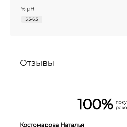
% pH
5.5-6.5
Отзывы
100%
поку
рек
Костомарова Наталья