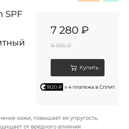
m SPF
7 280 ₽
итный
8 565 ₽
Купить
1820 ₽
x 4 платежа в Сплит
ение кожи, повышает ее упругость,
ащищает от вредного влияния