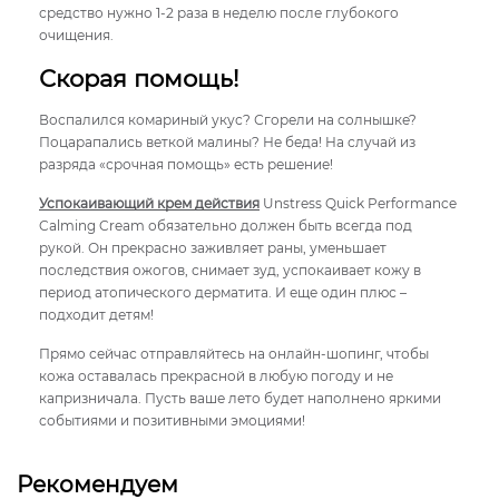
средство нужно 1-2 раза в неделю после глубокого
очищения.
Скорая помощь!
Воспалился комариный укус? Сгорели на солнышке?
Поцарапались веткой малины? Не беда! На случай из
разряда «срочная помощь» есть решение!
Успокаивающий крем действия
Unstress Quick Performance
Calming Cream обязательно должен быть всегда под
рукой. Он прекрасно заживляет раны, уменьшает
последствия ожогов, снимает зуд, успокаивает кожу в
период атопического дерматита. И еще один плюс –
подходит детям!
Прямо сейчас отправляйтесь на онлайн-шопинг, чтобы
кожа оставалась прекрасной в любую погоду и не
капризничала. Пусть ваше лето будет наполнено яркими
событиями и позитивными эмоциями!
Рекомендуем