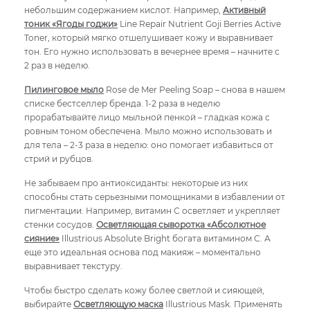
небольшим содержанием кислот. Например,
Активный
тоник «Ягоды годжи»
Line Repair Nutrient Goji Berries Active
Toner, который мягко отшелушивает кожу и выравнивает
тон. Его нужно использовать в вечернее время – начните с
2 раз в неделю.
Пилинговое мыло
Rose de Mer Peeling Soap – снова в нашем
списке бестселлер бренда. 1-2 раза в неделю
прорабатывайте лицо мыльной пенкой – гладкая кожа с
ровным тоном обеспечена. Мыло можно использовать и
для тела – 2-3 раза в неделю: оно помогает избавиться от
стрий и рубцов.
Не забываем про антиоксиданты: некоторые из них
способны стать серьезными помощниками в избавлении от
пигментации. Например, витамин С осветляет и укрепляет
стенки сосудов.
Осветляющая сыворотка «Абсолютное
сияние»
Illustrious Absolute Bright богата витамином С. А
еще это идеальная основа под макияж – моментально
выравнивает текстуру.
Чтобы быстро сделать кожу более светлой и сияющей,
выбирайте
Осветляющую маска
Illustrious Mask. Применять