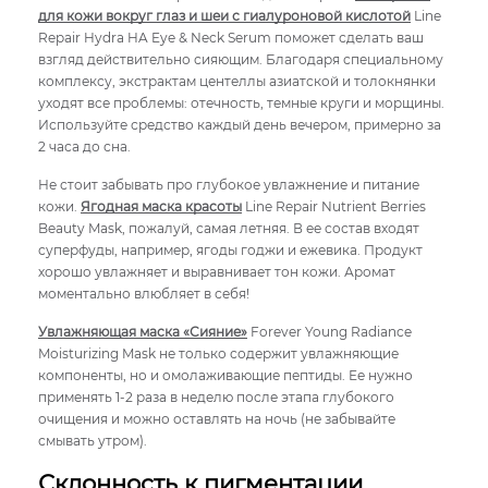
для кожи вокруг глаз и шеи с гиалуроновой кислотой
Line
Repair Hydra HA Eye & Neck Serum поможет сделать ваш
взгляд действительно сияющим. Благодаря специальному
комплексу, экстрактам центеллы азиатской и толокнянки
уходят все проблемы: отечность, темные круги и морщины.
Используйте средство каждый день вечером, примерно за
2 часа до сна.
Не стоит забывать про глубокое увлажнение и питание
кожи.
Ягодная маска красоты
Line Repair Nutrient Berries
Beauty Mask, пожалуй, самая летняя. В ее состав входят
суперфуды, например, ягоды годжи и ежевика. Продукт
хорошо увлажняет и выравнивает тон кожи. Аромат
моментально влюбляет в себя!
Увлажняющая маска «Сияние»
Forever Young Radiance
Moisturizing Mask не только содержит увлажняющие
компоненты, но и омолаживающие пептиды. Ее нужно
применять 1-2 раза в неделю после этапа глубокого
очищения и можно оставлять на ночь (не забывайте
смывать утром).
Склонность к пигментации