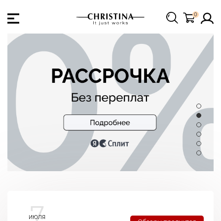
0
7
ИЮЛЯ