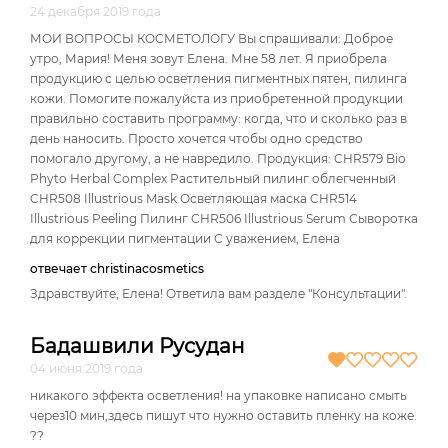
24 декабря 2019 года
МОИ ВОПРОСЫ КОСМЕТОЛОГУ Вы спрашивали: Доброе
утро, Мария! Меня зовут Елена. Мне 58 лет. Я приобрела
продукцию с целью осветления пигментных пятен, пилинга
кожи. Помогите пожалуйста из приобретенной продукции
правильно составить программу: когда, что и сколько раз в
день наносить. Просто хочется чтобы одно средство
помогало другому, а не навредило. Продукция: CHR579 Bio
Phyto Нerbal Complex Растительный пилинг облегченный
CHR508 Illustrious Mask Осветляющая маска CHR514
Illustrious Peeling Пилинг CHR506 Illustrious Serum Сыворотка
для коррекции пигментации С уважением, Елена
отвечает christinacosmetics
Здравствуйте, Елена! Ответила вам разделе "Консультации".
Бадашвили Русудан
04 июня 2019 года
никакого эффекта осветления! на упаковке написано смыть
через10 мин,здесь пишут что нужно оставить пленку на коже.
??