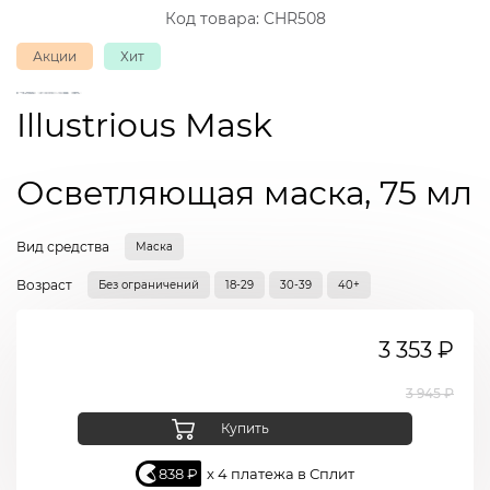
Код товара:
CHR508
Акции
Хит
Illustrious Mask
Осветляющая маска, 75 мл
Вид средства
Маска
Возраст
Без ограничений
18-29
30-39
40+
3 353 ₽
3 945 ₽
Купить
838 ₽
x 4 платежа в Сплит