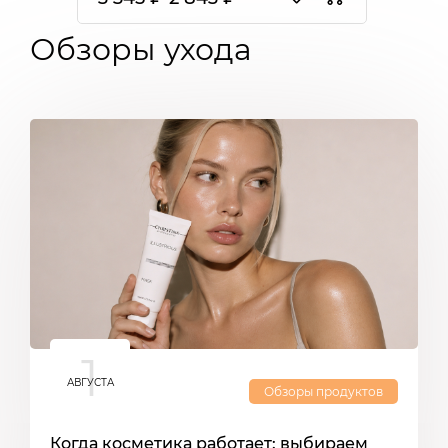
Обзоры ухода
1
АВГУСТА
Обзоры продуктов
Когда косметика работает: выбираем
С