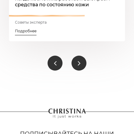
средства по состоянию кожи
з
Советы эксперта
5
Подробнее
П
ПОДПИСЫВАЙТЕСЬ НА НАШИ