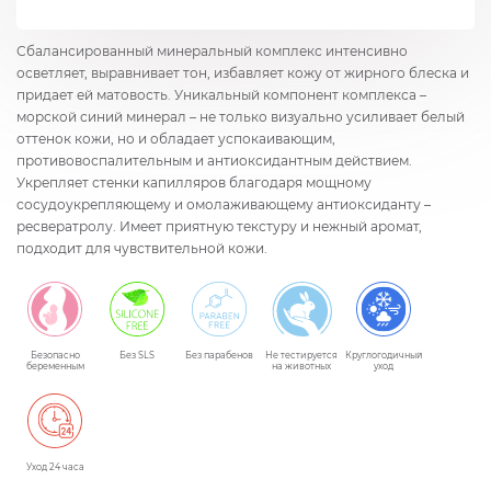
Сбалансированный минеральный комплекс интенсивно
осветляет, выравнивает тон, избавляет кожу от жирного блеска и
придает ей матовость. Уникальный компонент комплекса –
морской синий минерал – не только визуально усиливает белый
оттенок кожи, но и обладает успокаивающим,
противовоспалительным и антиоксидантным действием.
Укрепляет стенки капилляров благодаря мощному
сосудоукрепляющему и омолаживающему антиоксиданту –
ресвератролу. Имеет приятную текстуру и нежный аромат,
подходит для чувствительной кожи.
Безопасно
Без SLS
Без парабенов
Не тестируется
Круглогодичный
беременным
на животных
уход
Уход 24 часа