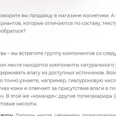
оворите вы продавцу в магазине косметики. А о
риантов, которые отличаются по составу, текс
зобраться?
ва – вы встретите группу компонентов со сле
ом месте находятся компоненты натурального
держивать влагу из доступных источников. Во
но точно узнаете, например, гиалуроновую кисл
ках кожи и отвечает за присутствие влаги в п
н. В этой же «команде»: другие полисахариды (
товые кислоты.
 воды.
Липиды, масла, церамиды, полисиликон