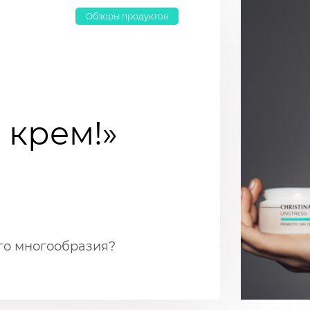
Обзоры продуктов
крем!»
его многообразия?