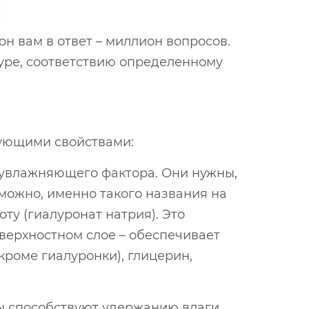
н вам в ответ – миллион вопросов.
туре, соответствию определенному
дующими свойствами:
 увлажняющего фактора. Они нужны,
зможно, именно такого названия на
оту (гиалуронат натрия). Это
оверхностном слое – обеспечивает
кроме гиалуронки), глицерин,
ы способствуют удержанию влаги