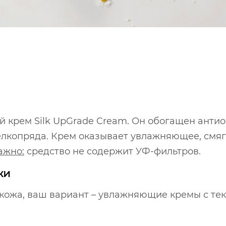
крем Silk UpGrade Cream. Он обогащен анти
елкопряда. Крем оказывает увлажняющее, смя
ажно:
средство не содержит УФ-фильтров.
жи
я кожа, ваш вариант – увлажняющие кремы с те