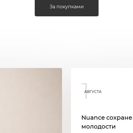
За покупками
1
АВГУСТА
Nuance сохран
молодости