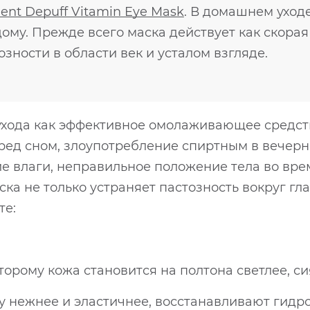
ient Depuff Vitamin Eye Mask
. В домашнем уход
ому. Прежде всего маска действует как скора
озности в области век и усталом взгляде.
 ухода как эффективное омолаживающее средст
ред сном, злоупотребление спиртным в вечерне
е влаги, неправильное положение тела во время
ка не только устраняет пастозность вокруг гла
те:
орому кожа становится на полтона светлее, си
жу нежнее и эластичнее, восстанавливают гид