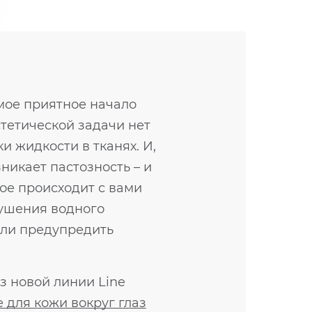
амое приятное начало
стетической задачи нет
и жидкости в тканях. И,
никает пастозность – и
акое происходит с вами
рушения водного
 или предупредить
з новой линии Line
для кожи вокруг глаз