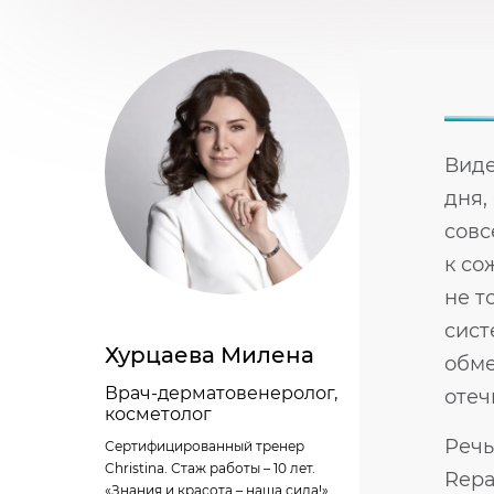
Виде
дня,
совс
к со
не т
сист
Хурцаева Милена
обме
Врач-дерматовенеролог,
отеч
косметолог
Речь
Сертифицированный тренер
Christina. Стаж работы – 10 лет.
Repa
«Знания и красота – наша сила!»