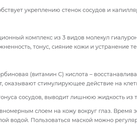
бствует укреплению стенок сосудов и капилляр
ционный комплекс из 3 видов молекул гиалурон
жненность, тонус, сияние кожи и устранение те
орбиновая (витамин С) кислота – восстанавлив
т, оказывают стимулирующее действие на клетк
тонуса сосудов, выводит лишнюю жидкость из т
номерным слоем на кожу вокруг глаз. Время эк
лой водой. Пользоваться маской можно регуляр