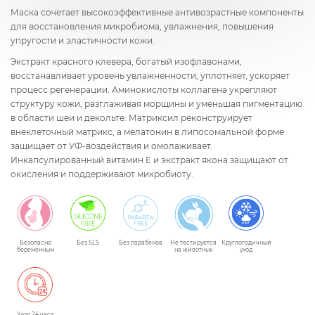
Маска сочетает высокоэффективные антивозрастные компоненты
для восстановления микробиома, увлажнения, повышения
упругости и эластичности кожи.
Экстракт красного клевера, богатый изофлавонами,
восстанавливает уровень увлажненности, уплотняет, ускоряет
процесс регенерации. Аминокислоты коллагена укрепляют
структуру кожи, разглаживая морщины и уменьшая пигментацию
в области шеи и декольте. Матриксил реконструирует
внеклеточный матрикс, а мелатонин в липосомальной форме
защищает от УФ-воздействия и омолаживает.
Инкапсулированный витамин Е и экстракт якона защищают от
окисления и поддерживают микробиоту.
Безопасно
Без SLS
Без парабенов
Не тестируется
Круглогодичный
беременным
на животных
уход
Уход 24 часа