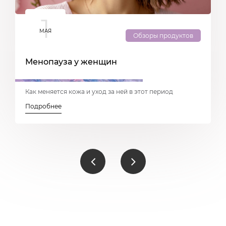
1
МАЯ
Обзоры продуктов
Менопауза у женщин
Н
Как меняется кожа и уход за ней в этот период
Д
Подробнее
П