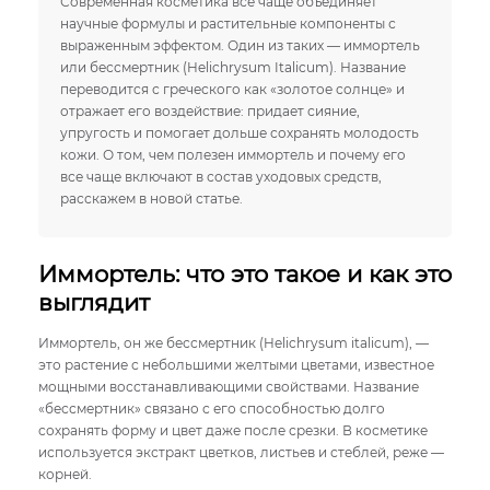
Современная косметика все чаще объединяет
научные формулы и растительные компоненты с
выраженным эффектом. Один из таких — иммортель
или бессмертник (Helichrysum Italicum). Название
переводится с греческого как «золотое солнце» и
отражает его воздействие: придает сияние,
упругость и помогает дольше сохранять молодость
кожи. О том, чем полезен иммортель и почему его
все чаще включают в состав уходовых средств,
расскажем в новой статье.
Иммортель: что это такое и как это
выглядит
Иммортель, он же бессмертник (Helichrysum italicum), —
это растение с небольшими желтыми цветами, известное
мощными восстанавливающими свойствами. Название
«бессмертник» связано с его способностью долго
сохранять форму и цвет даже после срезки. В косметике
используется экстракт цветков, листьев и стеблей, реже —
корней.