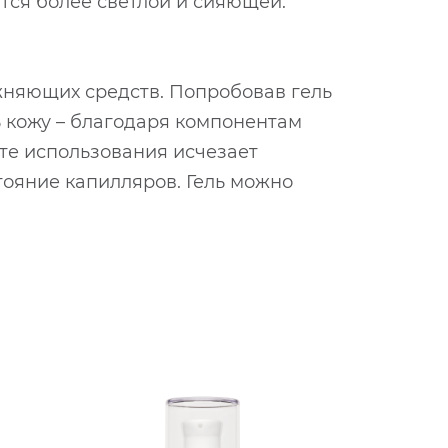
ится более светлой и сияющей.
жняющих средств. Попробовав гель
ь кожу – благодаря компонентам
ате использования исчезает
тояние капилляров. Гель можно