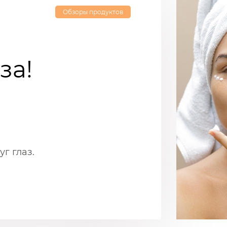
Обзоры продуктов
за!
г глаз.