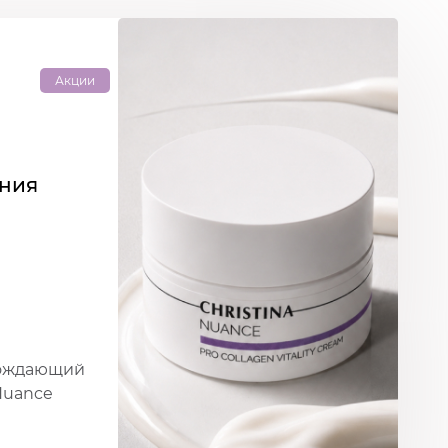
Акции
ения
рождающий
Nuance