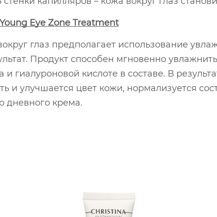
 стенки капилляров – кожа вокруг глаз станов
r Young Eye Zone Treatment
вокруг глаз предполагает использование увла
езультат. Продукт способен мгновенно увлажнит
и гиалуроновой кислоте в составе. В результ
ть и улучшается цвет кожи, нормализуется сос
 дневного крема.