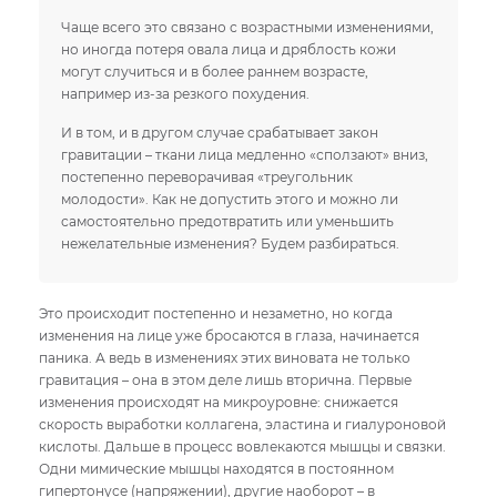
Чаще всего это связано с возрастными изменениями,
но иногда потеря овала лица и дряблость кожи
могут случиться и в более раннем возрасте,
например из-за резкого похудения.
И в том, и в другом случае срабатывает закон
гравитации – ткани лица медленно «сползают» вниз,
постепенно переворачивая «треугольник
молодости». Как не допустить этого и можно ли
самостоятельно предотвратить или уменьшить
нежелательные изменения? Будем разбираться.
Это происходит постепенно и незаметно, но когда
изменения на лице уже бросаются в глаза, начинается
паника. А ведь в изменениях этих виновата не только
гравитация – она в этом деле лишь вторична. Первые
изменения происходят на микроуровне: снижается
скорость выработки коллагена, эластина и гиалуроновой
кислоты. Дальше в процесс вовлекаются мышцы и связки.
Одни мимические мышцы находятся в постоянном
гипертонусе (напряжении), другие наоборот – в