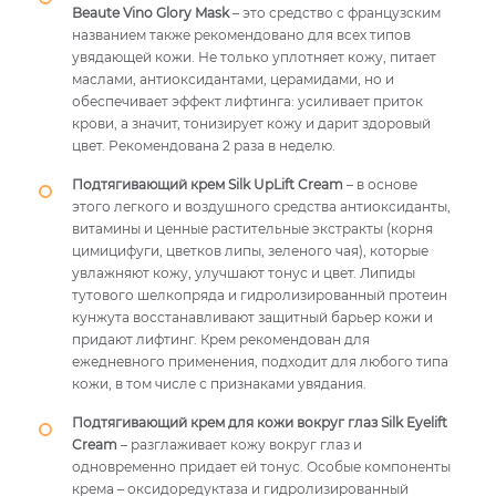
Beaute Vino Glory Mask
– это средство с французским
названием также рекомендовано для всех типов
увядающей кожи. Не только уплотняет кожу, питает
маслами, антиоксидантами, церамидами, но и
обеспечивает эффект лифтинга: усиливает приток
крови, а значит, тонизирует кожу и дарит здоровый
цвет. Рекомендована 2 раза в неделю.
Подтягивающий крем Silk UpLift Cream
– в основе
этого легкого и воздушного средства антиоксиданты,
витамины и ценные растительные экстракты (корня
цимицифуги, цветков липы, зеленого чая), которые
увлажняют кожу, улучшают тонус и цвет. Липиды
тутового шелкопряда и гидролизированный протеин
кунжута восстанавливают защитный барьер кожи и
придают лифтинг. Крем рекомендован для
ежедневного применения, подходит для любого типа
кожи, в том числе с признаками увядания.
Подтягивающий крем для кожи вокруг глаз Silk Eyelift
Cream
– разглаживает кожу вокруг глаз и
одновременно придает ей тонус. Особые компоненты
крема – оксидоредуктаза и гидролизированный