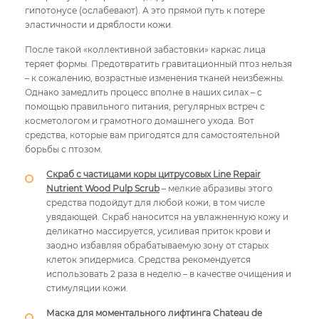
гипотонусе (ослабевают). А это прямой путь к потере
эластичности и дряблости кожи.
После такой «коллективной забастовки» каркас лица
теряет формы. Предотвратить гравитационный птоз нельзя
– к сожалению, возрастные изменения тканей неизбежны.
Однако замедлить процесс вполне в наших силах – с
помощью правильного питания, регулярных встреч с
косметологом и грамотного домашнего ухода. Вот
средства, которые вам пригодятся для самостоятельной
борьбы с птозом.
Скраб с частицами коры цитрусовых Line Repair
Nutrient Wood Pulp Scrub
– мелкие абразивы этого
средства подойдут для любой кожи, в том числе
увядающей. Скраб наносится на увлажненную кожу и
деликатно массируется, усиливая приток крови и
заодно избавляя обрабатываемую зону от старых
клеток эпидермиса. Средства рекомендуется
использовать 2 раза в неделю – в качестве очищения и
стимуляции кожи.
Маска для моментального лифтинга Chateau de