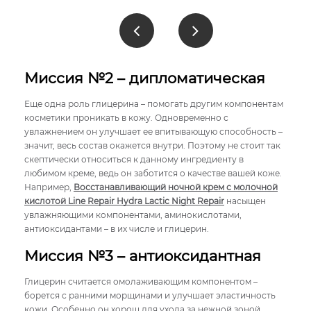
Миссия №2 – дипломатическая
Еще одна роль глицерина – помогать другим компонентам
косметики проникать в кожу. Одновременно с
увлажнением он улучшает ее впитывающую способность –
значит, весь состав окажется внутри. Поэтому не стоит так
скептически относиться к данному ингредиенту в
любимом креме, ведь он заботится о качестве вашей коже.
Например,
Восстанавливающий ночной крем с молочной
кислотой Line Repair Hydra Lactic Night Repair
насыщен
увлажняющими компонентами, аминокислотами,
антиоксидантами – в их числе и глицерин.
Миссия №3 – антиоксидантная
Глицерин считается омолаживающим компонентом –
борется с ранними морщинами и улучшает эластичность
кожи. Особенно он хорош для ухода за нежной зоной