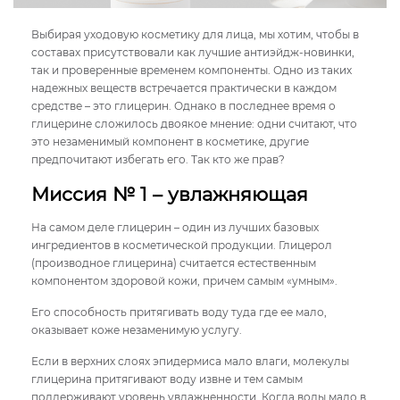
Выбирая уходовую косметику для лица, мы хотим, чтобы в
составах присутствовали как лучшие антиэйдж-новинки,
так и проверенные временем компоненты. Одно из таких
надежных веществ встречается практически в каждом
средстве – это глицерин. Однако в последнее время о
глицерине сложилось двоякое мнение: одни считают, что
это незаменимый компонент в косметике, другие
предпочитают избегать его. Так кто же прав?
Миссия № 1 – увлажняющая
На самом деле глицерин – один из лучших базовых
ингредиентов в косметической продукции. Глицерол
(производное глицерина) считается естественным
компонентом здоровой кожи, причем самым «умным».
Его способность притягивать воду туда где ее мало,
оказывает коже незаменимую услугу.
Если в верхних слоях эпидермиса мало влаги, молекулы
глицерина притягивают воду извне и тем самым
поддерживают уровень увлажненности. Когда воды мало в