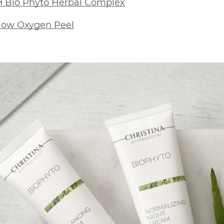
 Bio Phyto Herbal Complex
low Oxygen Peel