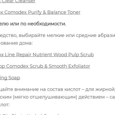
Clear Cleanser
Comodex Purify & Balance Toner
делю или по необходимости.
едство, выбирайте мелкие или средние абрази
зования дома:
 Line Repair Nutrient Wood Pulp Scrub
 Comodex Scrub & Smooth Exfoliator
ing Soap
щайте внимание на состав кислот – для жирно
еским (мягко отшелушивающим) действием – са
лот: