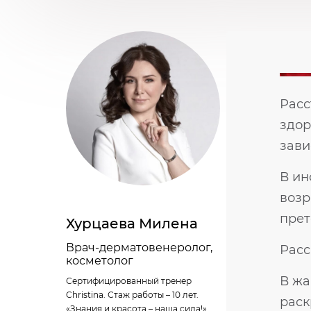
Расс
здор
зави
В ин
возр
прет
Хурцаева Милена
Врач-дерматовенеролог,
Расс
косметолог
В жа
Сертифицированный тренер
Christina. Стаж работы – 10 лет.
раск
«Знания и красота – наша сила!»