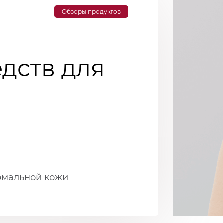
Обзоры продуктов
едств для
рмальной кожи