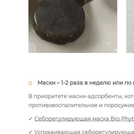
Маски – 1-2 раза в неделю или по
В приоритете маски-адсорбенты, к
противовоспалительное и поросужи
✓
Себорегулирующая маска Bio Phyto
✓
Успокаивающая себорегулирующая