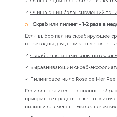
✓
Очищающий гель Comodex Clean & 
✓
Очищающий балансирующий тоник 
Скраб или пилинг – 1-2 раза в не
Если выбор пал на скрабирующее ср
и пригодны для деликатного исполь
✓
Скраб с частицами коры цитрусовых
✓
Выравнивающий скраб-эксфолиатор
✓
Пилинговое мыло Rose de Mer Peel
Если остановитесь на пилинге, обра
приоритете средства с кератолитич
пилинги со смешанным составом кис