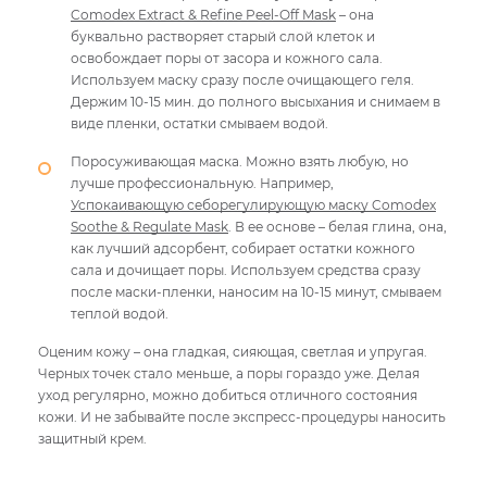
Comodex Extract & Refine Peel-Off Mask
– она
буквально растворяет старый слой клеток и
освобождает поры от засора и кожного сала.
Используем маску сразу после очищающего геля.
Держим 10-15 мин. до полного высыхания и снимаем в
виде пленки, остатки смываем водой.
Поросуживающая маска. Можно взять любую, но
лучше профессиональную. Например,
Успокаивающую себорегулирующую маску Comodex
Soothe & Regulate Mask
. В ее основе – белая глина, она,
как лучший адсорбент, собирает остатки кожного
сала и дочищает поры. Используем средства сразу
после маски-пленки, наносим на 10-15 минут, смываем
теплой водой.
Оценим кожу – она гладкая, сияющая, светлая и упругая.
Черных точек стало меньше, а поры гораздо уже. Делая
уход регулярно, можно добиться отличного состояния
кожи. И не забывайте после экспресс-процедуры наносить
защитный крем.