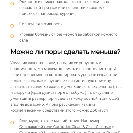
Рыхлость и сниженная эластичность кожи – как
возрастной признак или вследствие вредных
привычек (например, курения)
Солнечная активность
Угревая болезнь с чрезмерной выработкой кожного
сала
Можно ли поры сделать меньше?
Улучшив качество кожи, повысив ее упругость и
эластичность, мы можем повлиять и на состояние пор. А
если одновременно контролировать уровень выработки
кожного сала как изнутри (выявив истинную причину
активности сальных желез и уменьшив его выделение ), так
и снаружи («разгрузив» поры от себума ), то визуально
уменьшить размер пор и сделать кожу ровной и сияющей
вполне возможно. А пока расскажем, какими
косметическими средствами этого можно добиться:
Гель, мусс, а затем мягкий тоник. Например:
Очищающий гель Comodex Clean & Clear Cleanser
и
Очищающий балансирующий тоник Comodex Purify &