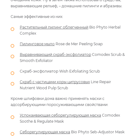
выравнивающие рельеф, – домашние пилинги и абразивы.
Самые эффективные из них:
Растительный пилинг облегченный
Bio Phyto Herbal
Complex
Пилинговое мыло
Rose de Mer Peeling Soap
Выравнивающий скраб-эксфолиатор
Comodex Scrub &
Smooth Exfoliator
Скраб-эксфолиатор Wish Exfoliating Scrub
Скраб с частицами коры цитрусовых
Line Repair
Nutrient Wood Pulp Scrub
Кроме шлифовки дома важно применять маски с
адсорбирующими поросуживающими свойствами:
Успокаивающая себорегулирующая маска
Comodex
Soothe & Regulate Mask
Себорегулирующая маска
Bio Phyto Seb-Adjustor Mask