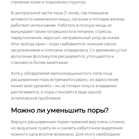
строении кожи и подкожных структур.
В центральной части лица (Т-зоне), где повышена
активность мимических мышц, сальные и потовые железы
работают интенсивнее. Работать в полную мощь их
вынуждают также погрешности в питании, стрессы,
переутомления, недосып, неправильный уход за кожей.
Итог всегда один – поры «забиваются» кожным салом,
загрязнениями и клетками эпидермиса. Со временем устья
волосяных фолликулов расширяются, утолщаются и
становятся более заметными.
Хотя у обладателей мелкоморщинистого типа лица
расширенные поры встречаются редко, но взросление
может всех уровнять – из-за потери тонуса эпидермис
растягивается, и поры становятся (еще одной)
эстетической проблемой.
Можно ли уменьшить поры?
Вернуть расширенным порам прежний вид очень сложно,
но визуально сузить их и снизить избыточное выделение
кожного сала вполне возможно. Для этого необходимо