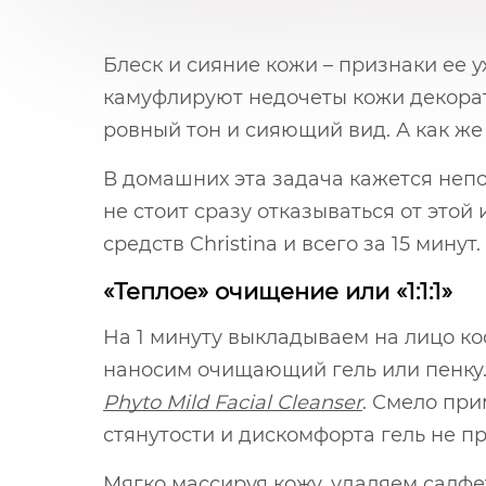
Блеск и сияние кожи – признаки ее у
камуфлируют недочеты кожи декорати
ровный тон и сияющий вид. А как же
В домашних эта задача кажется непо
не стоит сразу отказываться от это
средств Christina и всего за 15 минут.
«Теплое» очищение или «1:1:1»
На 1 минуту выкладываем на лицо к
наносим очищающий гель или пенку.
Phyto Mild Facial Cleanser
. Смело при
стянутости и дискомфорта гель не пр
Мягко массируя кожу, удаляем салфе