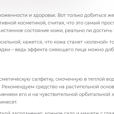
хоженности и здоровья. Вот только добиться ж
вной косметикой, считая, что это самый прос
 истинное состояние кожи, реально ли достичь
сильной, кажется, что кожа станет «холеной» т
й идеи – ведь эффекта сияющего лица можно до
осметическую салфетку, смоченную в теплой во
 Рекомендуем средство на растительной основ
меняем его и на чувствительной орбитальной 
инесет.
ткой загрязнения, кожное сало и макияж с глаз