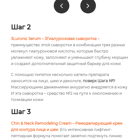
Шаг 2
3Luronic Serum – 3Гиалуроновая сыворотка
–
преимущество этой сыворотки в комбинации трех разных
молекул гиалуроновой кислоты, которые быстро
увлажняют кожу, заполняют и уменьшают глубину морщин
и создают дополнительный защитный барьер для кожи.
С помощью пипетки несколько капель препарата
наносится на лицо, шею и декольте,
поверх Шага №1
!
Массирующими движениями аккуратно внедряется в кожу.
И эта сыворотка – средство №2 на пути к омоложению и
тонизации кожи.
Шаг 3
Chin & Neck Remodeling Cream – Ремоделирующий крем
для контура лица и шеи
. Его интенсивная лифтинг-
пептидная формула помогает заметно подтянуть линию