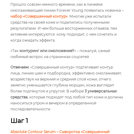
Прошло совсем немного времени, как в линейке
омолаживающей линии Forever Young появилась новинка –
набор «Совершенный контур»
. Многие уже испытали
средства на своей коже и поделились полученными
результатами. И чем больше восторженных отзывов, тем
активнее интересуются: кому подходит, с чем сочетать и
когда ожидать эффекта.
«Так
контуринг или омоложение?
» – пожалуй, самый
любимый вопрос на страничках соцсетей.
Отвечаем:
«Совершенный контур» подтягивает контур
лица, линию шеи и подбородка, эффективно омолаживает,
воздействуя на верхний и средний слой кожи, отчего
заметно уменьшается глубина морщин, кожа выглядит
более подтянутой и упругой. В наборе
3 универсальных
средства
, которые подходят под любой тип кожи и должны
наноситься утром и вечером в определенной
последовательности.
Шаг 1
Absolute Contour Serum – Сыворотка «Совершенный