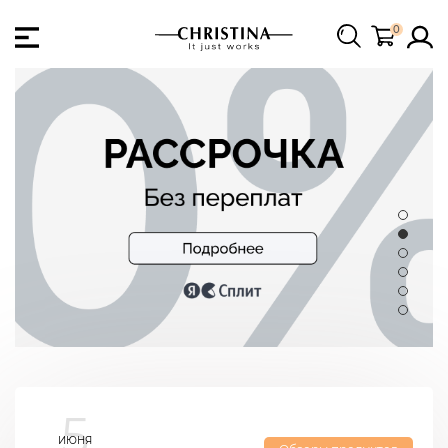
0
5
ИЮНЯ