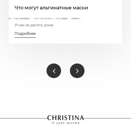
»
Что могут альгинатные маски
К
И как их делать дома
5
Подробнее
П