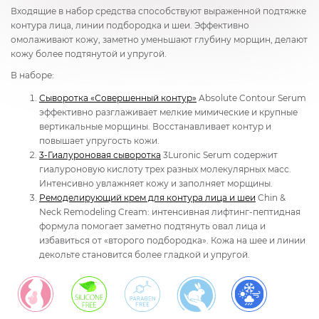
Входящие в набор средства способствуют выраженной подтяжке
контура лица, линии подбородка и шеи. Эффективно
омолаживают кожу, заметно уменьшают глубину морщин, делают
кожу более подтянутой и упругой.
В наборе:
Сыворотка «Совершенный контур»
Absolute Contour Serum
эффективно разглаживает мелкие мимические и крупные
вертикальные морщины. Восстанавливает контур и
повышает упругость кожи.
3-Гиалуроновая сыворотка
3Luronic Serum содержит
гиалуроновую кислоту трех разных молекулярных масс.
Интенсивно увлажняет кожу и заполняет морщины.
Ремоделирующий крем для контура лица и шеи
Chin &
Neck Remodeling Cream: интенсивная лифтинг-пептидная
формула помогает заметно подтянуть овал лица и
избавиться от «второго подбородка». Кожа на шее и линии
декольте становится более гладкой и упругой.