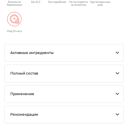
Безопасно
Без SLS
Без парабенов
Не тестируется
Круглогодичный
беременным
на животных
уход
Уход 24 часа
Активные ингредиенты
Полный состав
Применение
Рекомендации