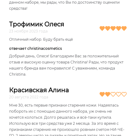
данном наборе, мы рады, что Вы по достоинству оценили
средства!
Трофимик Олеся
23 ноября 2023 года
Отличный набор. Буду брать ещё
отвечает christinacosmetics
Добрый день, Олеся! Благодарим Вас за положительный
отзыв и высокую оценку товара Christina! Рады, что продукт
нашего бренда вам понравился! С уважением, команда
Christina.
Красивская Алина
20 августа 2022 года
Мне 30, есть первые признаки старения кожи. Надеялась
побороть их с помощью данного набора, уж очень не
хочется колоться. Долго решалась и всё-таки купила.
Использую все три средства уже 2 месяца. За это время с
признаками старения не произошло ровным счетом НИ-ЧЕ-
ГО. 2 звезды чисто за дизайн и приятный запах. Но за такие