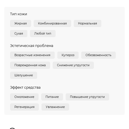
Тип кожи
Жирная
Комбинированная
Нормальная
Сухая
Любой тип
Эстетическая проблема
Возрастные изменения
Купероз
Обезвоженность
Поврежденная кожа
Снижение упругости
Шелушение
Эффект средства
Омоложение
Питание
Повышение упругости
Регенерация
Увлажнение