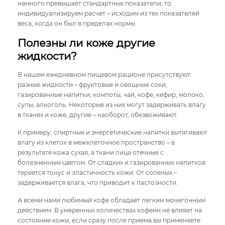
намного превышает стандартные показатели, то
индивидуализируем расчет – исходим из тех показателей
веса, когда он был в пределах нормы.
Полезны ли коже другие
жидкости?
В нашем ежедневном пищевом рационе присутствуют
разные жидкости – фруктовые и овощные соки,
газированные напитки, компоты, чай, кофе, кефир, молоко,
супы, алкоголь. Некоторые из них могут задерживать влагу
в тканях и коже, другие – наоборот, обезвоживают.
К примеру, спиртные и энергетические напитки вытягивают
влагу из клеток в межклеточное пространство – в
результате кожа сухая, а ткани лица отечные с
болезненным цветом. От сладких и газированных напитков
теряется тонус и эластичность кожи. От соленых –
задерживается влага, что приводит к пастозности.
А всеми нами любимый кофе обладает легким мочегонным
действием. В умеренных количествах кофеин не влияет на
состояние кожи, если сразу после приема вы применяете