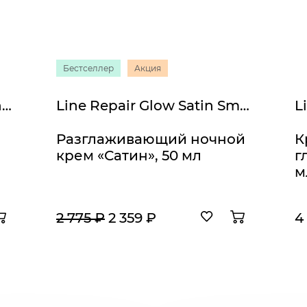
Бестселлер
Акция
Line Repair Fix Antioxidant Assist SPF 50
Line Repair Glow Satin Smooth Night Cream
Разглаживающий ночной
К
крем «Сатин», 50 мл
г
м
2 775 ₽
2 359 ₽
4