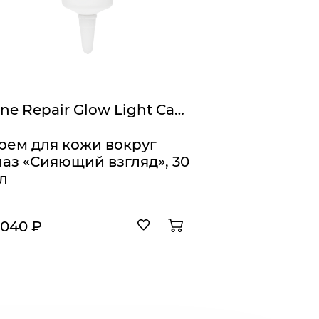
Line Repair Glow Light Capture Eye Cream
рем для кожи вокруг
лаз «Сияющий взгляд», 30
л
 040 ₽