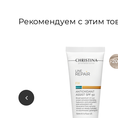
Рекомендуем с этим то
Line Repair Hydra Orchid Hydration Mask
яющая
», 60 мл