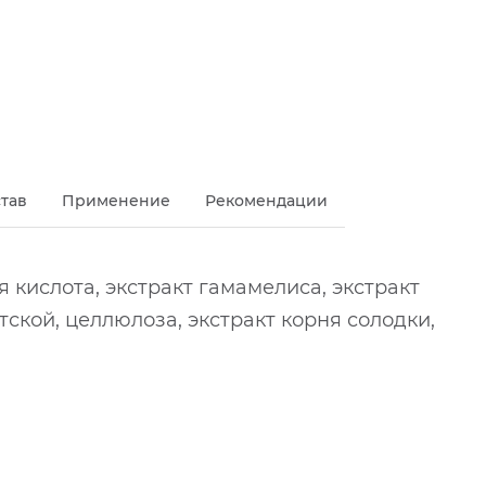
тав
Применение
Рекомендации
 кислота, экстракт гамамелиса, экстракт
тской, целлюлоза, экстракт корня солодки,
ol; PEG-20; Methyl Gluceth-20; Hamamelis
екольте. Легкими массирующими
лергической чувствительности может
Phenoxyethanol; Hydroxyethylcellulose;
о впитывания.
я на различные компоненты, о которых они
Caprylyl Glycol; Glycerin; Sodium