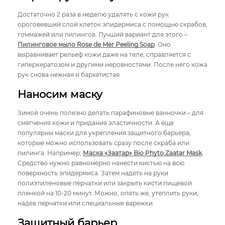
Достаточно 2 раза в неделю удалять с кожи рук
ороговевший слой клеток эпидермиса с помощью скрабов,
гоммажей или пилингов. Лучший вариант для этого –
Пилинговое мыло Rose de Mer Peeling Soap
. Оно
выравнивает рельеф кожи даже на теле, справляется с
гиперкератозом и другими неровностями. После него кожа
рук снова нежная и бархатистая.
Наносим маску
Зимой очень полезно делать парафиновые ванночки – для
смягчения кожи и придания эластичности. А еще
популярны маски для укрепления защитного барьера,
которые можно использовать сразу после скраба или
пилинга. Например,
Маска «Заатар» Bio Phyto Zaatar Mask
.
Средство нужно равномерно нанести кистью на всю
поверхность эпидермиса. Затем надеть на руки
полиэтиленовые перчатки или закрыть кисти пищевой
пленкой на 10-20 минут. Можно, опять же, утеплить руки,
надев перчатки или специальные варежки.
Защитный барьер