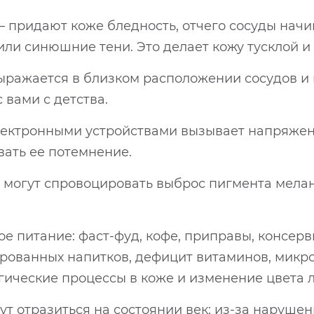
– придают коже бледность, отчего сосуды начи
ли синюшние тени. Это делает кожу тусклой и
выражается в близком расположении сосудов и
 вами с детства.
электронными устройствами вызывает напряжен
вать ее потемнение.
 могут спровоцировать выброс пигмента мела
 питание: фаст-фуд, кофе, приправы, консервы
ированных напитков, дефицит витаминов, микр
ческие процессы в коже и изменение цвета ли
т отразиться на состоянии век: из-за нарушен