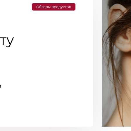
Обзоры продуктов
ту
и