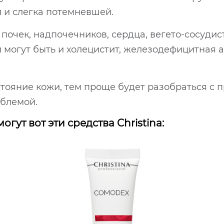
й и слегка потемневшей.
почек, надпочечников, сердца, вегето-сосуди
й могут быть и холецистит, железодефицитная 
тояние кожи, тем проще будет разобраться с 
облемой.
гут вот эти средства Christina: