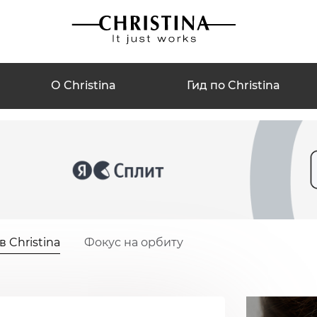
О Christina
Гид по Christina
 Christina
Фокус на орбиту