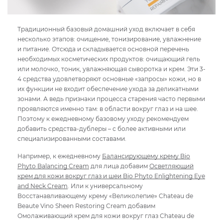
Традиционный базовый домашний уход включает в себя
несколько этапов: очищение, тонизирование, увлажнение
и питание. Отсюда и складывается основной перечень
необходимых косметических продуктов: очищающий гель
или молочко, тоник, увлажняющая сыворотка и крем. Эти 3-
4 средства удовлетворяют основные «запросы» кожи, но в
их функции не входит обеспечение ухода за деликатными
зонами. А ведь признаки процесса старения часто первыми
проявляются именно там: в области вокруг глаз и на шее.
Поэтому к ежедневному базовому уходу рекомендуем
добавить средства-дублеры – с более активными или
специализированными составами.
Например, к ежедневному
Балансирующему крему Bio
Phyto Balancing Cream
для лица добавим
Осветляющий
крем для кожи вокруг глаз и шеи Bio Phyto Enlightening Eye
and Neck Cream
. Или к универсальному
Восстанавливающему крему «Великолепие» Chateau de
Beaute Vino Sheen Restoring Cream добавим
Омолаживающий крем для кожи вокруг глаз Сhateau de