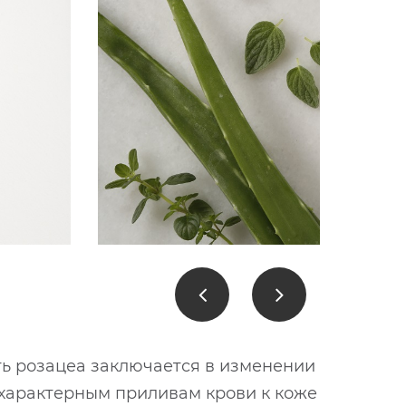
ть розацеа заключается в изменении
о характерным приливам крови к коже