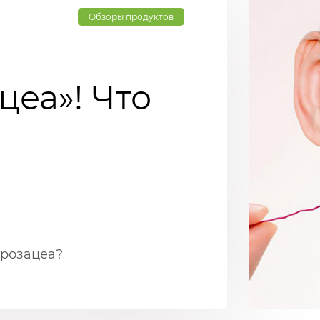
Обзоры продуктов
цеа»! Что
 розацеа?