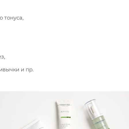
 тонуса,
з,
ивычки и пр.