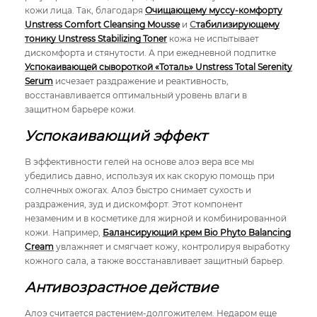
кожи лица. Так, благодаря
Очищающему муссу-комфорту
Unstress Comfort Cleansing Mousse
и
С
табилизирующему
тонику Unstress Stabilizing Toner
кожа не испытывает
дискомфорта и стянутости. А при ежедневной подпитке
Успокаивающей сывороткой «Тоталь» Unstress Total Serenity
Serum
исчезает раздражение и реактивность,
восстанавливается оптимальный уровень влаги в
защитном барьере кожи.
Успокаивающий эффект
В эффективности гелей на основе алоэ вера все мы
убедились давно, используя их как скорую помощь при
солнечных ожогах. Алоэ быстро снимает сухость и
раздражения, зуд и дискомфорт. Этот компонент
незаменим и в косметике для жирной и комбинированной
кожи. Например,
Балансирующий крем Bio Phyto Balancing
Cream
увлажняет и смягчает кожу, контролируя выработку
кожного сала, а также восстанавливает защитный барьер.
Антивозрастное действие
Алоэ считается растением-долгожителем. Недаром еще