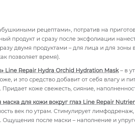
бабушкиными рецептами», потратив на пригото
нный продукт и сразу после эксфолиации нанес
разу двумя продуктами – для лица и для зоны в
ак позволяет время).
Line Repair Hydra Orchid Hydration Mask
– в у
же, и это средство добавит от себя влагу и пи
. Придает коже свежесть, сияние, наполненност
ска для кожи вокруг глаз Line Repair Nutrien
ность век по утрам. Стимулирует лимфодренаж,
. Ощущения после маcки – наполнение и упруг