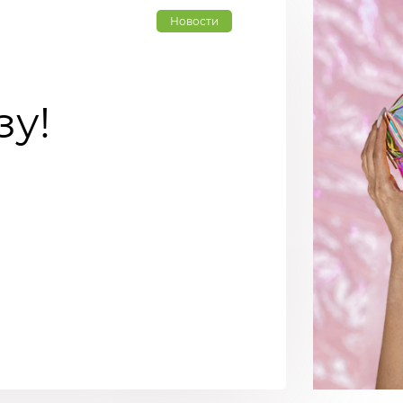
Новости
зу!