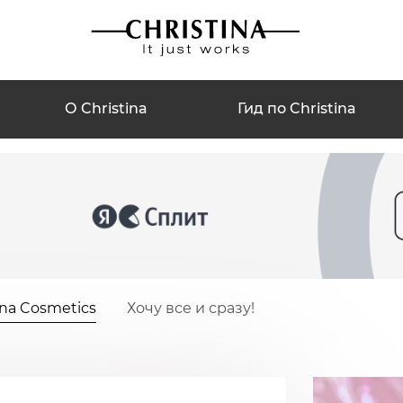
О Christina
Гид по Christina
ina Cosmetics
Хочу все и сразу!