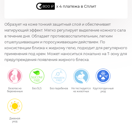
800 ₽
x 4 платежа в Сплит
Образует на коже тонкий защитный слой и обеспечивает
матирующий эффект. Мягко регулирует выделение кожного сала
в течение дня. Обладает противовоспалительным, легким
отшелушивающим и поросуживающим действием. По
консистенции близка к жидкому гелю, подходит для регулярного
применения под крем. Может наноситься локально на Т-зону для
предупреждения появления жирного блеска.
Безопасно
Без SLS
Без парабенов
Не тестируется
Круглогодичный
беременным
на животных
уход
Дневной
уход