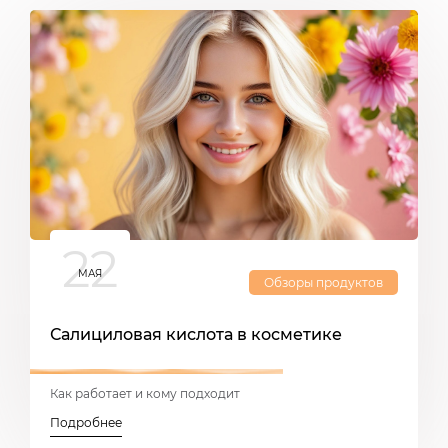
22
МАЯ
Обзоры продуктов
Салициловая кислота в косметике
.
Как работает и кому подходит
К
Подробнее
П