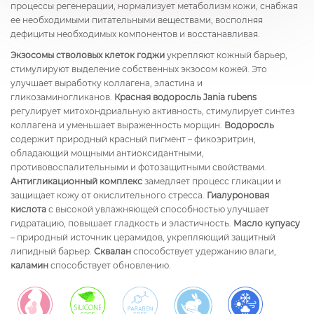
процессы регенерации, нормализует метаболизм кожи, снабжая
ее необходимыми питательными веществами, восполняя
дефициты необходимых компонентов и восстанавливая.
Экзосомы стволовых клеток годжи
укрепляют кожный барьер,
стимулируют выделение собственных экзосом кожей. Это
улучшает выработку коллагена, эластина и
гликозаминогликанов.
Красная водоросль Jania rubens
регулирует митохондриальную активность, стимулирует синтез
коллагена и уменьшает выраженность морщин.
Водоросль
содержит природный красный пигмент – фикоэритрин,
обладающий мощными антиоксидантными,
противовоспалительными и фотозащитными свойствами.
Антигликационный комплекс
замедляет процесс гликации и
защищает кожу от окислительного стресса.
Гиалуроновая
кислота
с высокой увлажняющей способностью улучшает
гидратацию, повышает гладкость и эластичность.
Масло купуасу
– природный источник церамидов, укрепляющий защитный
липидный барьер.
Сквалан
способствует удержанию влаги,
каламин
способствует обновлению.