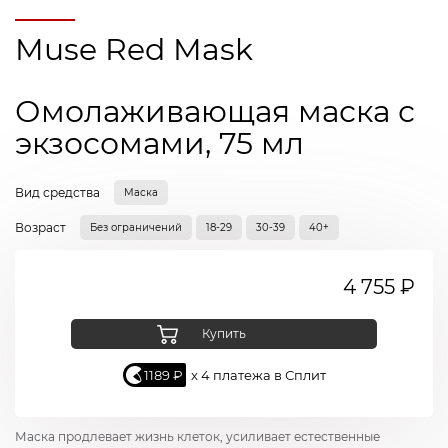
Muse Red Mask
Омолаживающая маска с
экзосомами, 75 мл
Вид средства
Маска
Возраст
Без ограничений
18-29
30-39
40+
4 755 ₽
Купить
1189 ₽
x 4 платежа в Сплит
Маска продлевает жизнь клеток, усиливает естественные