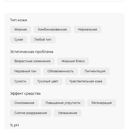
Тип кожи
Жирная
Комбинированная
Нормальная
Сухая
Любой тип
Эстетическая проблема
Возрастные изменения
Жирный блеск
Неровный тон
Обезвоженность
Пигментация
Сухость
Тусклый цвет
Чувствительная кожа
Эффект средства
Омоложение
Повышение упругости
Регенерация
Снятие раздражения
Увлажнение
% pH