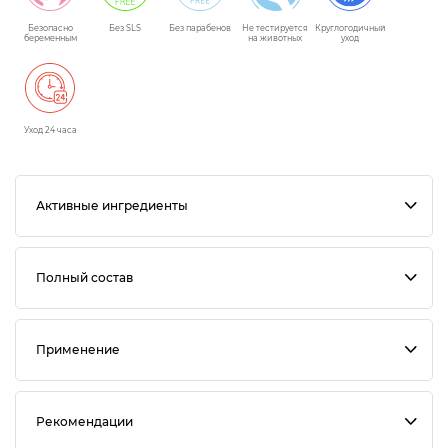
Безопасно
Без SLS
Без парабенов
Не тестируется
Круглогодичный
беременным
на животных
уход
Уход 24 часа
Активные ингредиенты
Полный состав
Применение
Рекомендации