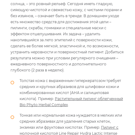
солнца, – это ровный рельеф. Сегодня иметь гладкую,
сияющую чистотой и свежестью кожу, с чистыми порами и
без изъянов, – означает быть в тренде. В домашнем уходе
есть множество средств для достижения этой цели –
пилинги, скрабы, гоммажи и специальные маски с
эффектом отшелушивания. Их задача – удалить
накопившийся за лето эпителий с поверхности кожи,
сделать ее более мягкой, эластичной и, по возможности,
устранить неровности и поверхностный пигмент. Добиться
результата можно при условии регулярного очищения –
ежедневного поверхностного и дополнительного
глубокого (2 раза в неделю).
Толстая кожа с выраженным гиперкератозом требует
средних и крупных абразивов для шлифовки кожи и
комбинированных кислот (АHА и салициловая
кислота). Пример:
Растительный пилинг облегченный
Bio Phyto Herbal Complex
.
Тонкая или нормальная кожа нуждается в мелких или
средних абразивах для удаления старых клеток,
энзимах или фруктовых кислотах. Пример:
Пилинг с
молочной кислотой Line Repair Hydra Lactic Intense