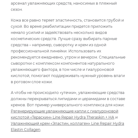
арсенал увлажняющих средств, наносимых в пляжный
сезон.
Кожа все равно теряет эластичность, становится грубой и
сухой. Во время реабилитации придется приложить
немало усилий и задействовать несколько видов
косметических средств. Лучше сразу выбирать парные
средства – например, сыворотку и крем из одной
профессиональной линейки. Использовать их
рекомендуется ежедневно, утром и вечером. Специальные
сыворотки с комплексом компонентов натурального
увлажняющего фактора, в том числе и гиалуроновой
кислотой, помогают поддерживать нужный уровень влаги
в роговом слое кожи.
А чтобы не происходило «утечки», увлажняющие средства
должны перекрываться липидами и церамидами в составе
кремов. Вот пример универсального комплекса для кожи:
Регенерирующие увлажняющие капли с гиалуроновой
кислотой «Тераскин» Line Repair Hydra Theraskin + HA
и
Увлажняющий крем «Эластин, коллаген» Line Repair Hydra
Elastin Collagen
.