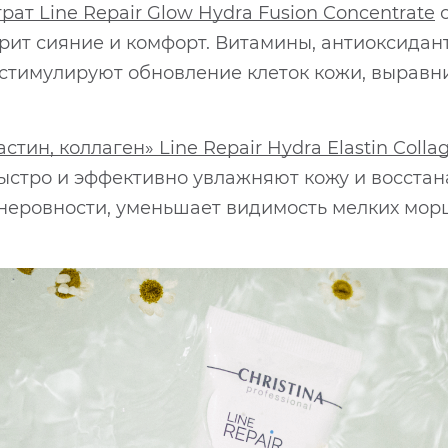
т Line Repair Glow Hydra Fusion Concentrate
с
арит сияние и комфорт. Витамины, антиоксида
 стимулируют обновление клеток кожи, выравн
н, коллаген» Line Repair Hydra Elastin Colla
быстро и эффективно увлажняют кожу и восста
я неровности, уменьшает видимость мелких мо