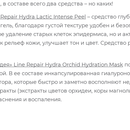
 в составе всего два средства – но каких!
epair Hydra Lactic Intense Peel
– средство глу
ель, благодаря густой текстуре удобен и без
кое удаление старых клеток эпидермиса, но и а
к рельеф кожи, улучшает тон и цвет. Средство
я» Line Repair Hydra Orchid Hydration Mask
по
ой. В ее составе инкапсулированная гиалурон
ра, которые быстро и заметно восполняют нед
ракты (экстракты цветов орхидеи, коры магнол
аснения и воспаления.