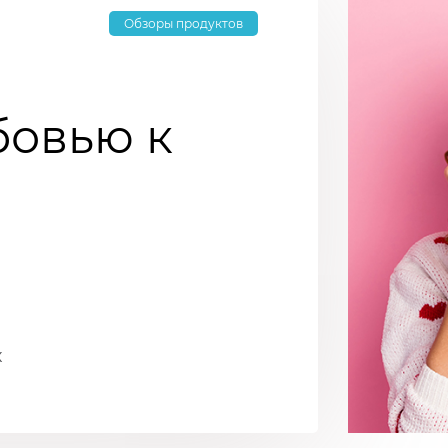
Обзоры продуктов
бовью к
х