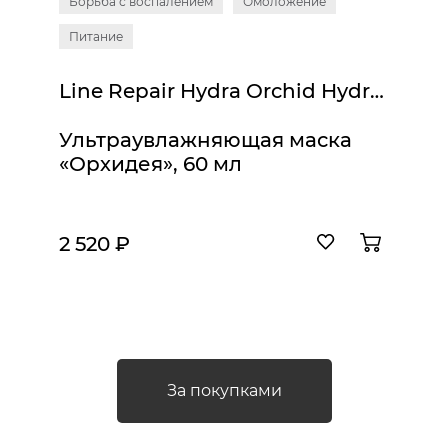
Борьба с воспалением
Омоложение
Питание
Line Repair Hydra Orchid Hydration Mask
Ультраувлажняющая маска
«Орхидея», 60 мл
2 520 ₽
За покупками