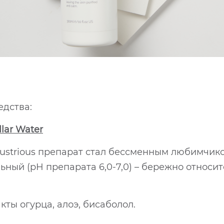
едства:
llar Water
ustrious препарат стал бессменным любимчико
ный (pH препарата 6,0-7,0) – бережно относит
кты огурца, алоэ, бисаболол.