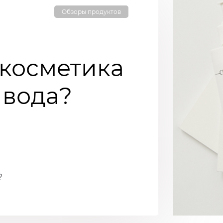
Обзоры продуктов
косметика
 вода?
?