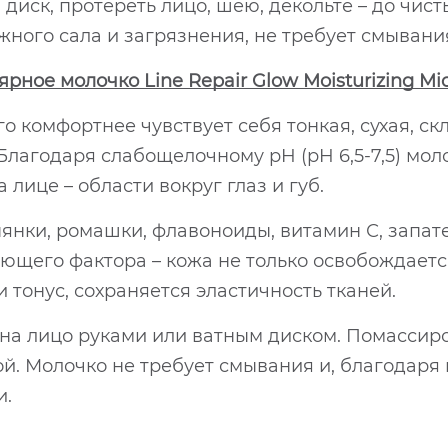
диск, протереть лицо, шею, декольте – до чист
жного сала и загрязнения, не требует смывани
ое молочко Line Repair Glow Moisturizing Mice
 комфортнее чувствует себя тонкая, сухая, скл
 Благодаря слабощелочному pH (pH 6,5-7,5) мо
лице – области вокруг глаз и губ.
янки, ромашки, флавоноиды, витамин С, зап
щего фактора – кожа не только освобождается
и тонус, сохраняется эластичность тканей.
на лицо руками или ватным диском. Помассиров
й. Молочко не требует смывания и, благодаря
и.