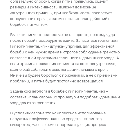
обязательно спросит, когда пятна появились, оценит
размеры и интенсивность, выяснит возможные
«внутренние» причины, при необходимости посоветует
консультацию врача, а затем составит план действий в
борьбе с пигментом.
Вывести пигмент полностью не так просто, поэтому чуда
после первой процедуры не ждите. Запаситесь терпением.
Гиперпигментация – «штучка» упрямая, для эффективной
борьбы с ней нужно время и строгое соблюдение грамотно
составленной программы салонного и домашнего ухода. А
если причина появления пигмента на коже «внутренняя»,
важно ещё соблюдать рекомендации лечащего врача.
Иначе вы будете бороться с признаками, а не с причинами
проблемы, и пятна будут постоянно возвращаться.
Задача косметолога в борьбе с гиперпигментацией –
составить план салонных процедур и подобрать домашний
уход для их закрепления.
В условиях салона это комплексное использование
наружных профессиональных средств – пилингов,
сывороток, масок, кремов, нормализующих процесс