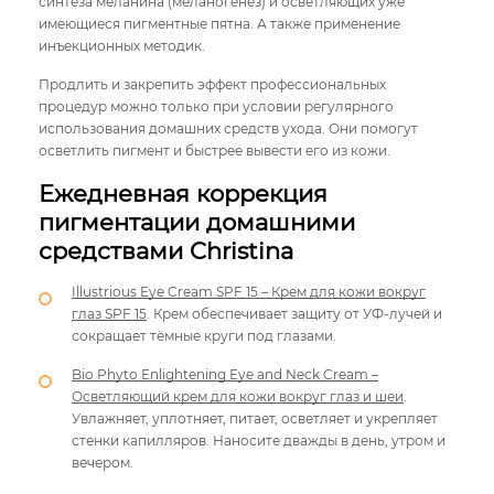
синтеза меланина (меланогенез) и осветляющих уже
имеющиеся пигментные пятна. А также применение
инъекционных методик.
Продлить и закрепить эффект профессиональных
процедур можно только при условии регулярного
использования домашних средств ухода. Они помогут
осветлить пигмент и быстрее вывести его из кожи.
Ежедневная коррекция
пигментации домашними
средствами Christina
Illustrious Eye Cream SPF 15 – Крем для кожи вокруг
глаз SPF 15
. Крем обеспечивает защиту от УФ-лучей и
сокращает тёмные круги под глазами.
Bio Phyto Enlightening Eye and Neck Cream –
Осветляющий крем для кожи вокруг глаз и шеи
.
Увлажняет, уплотняет, питает, осветляет и укрепляет
стенки капилляров. Наносите дважды в день, утром и
вечером.