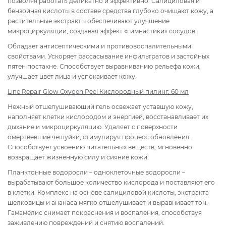
позволяя работать деликатно и эффективно. Салициловая и
бензойная кислоты в составе средства глубоко очищают кожу, а
растительные экстракты обеспечивают улучшение
микроциркуляции, создавая эффект «гимнастики» сосудов.
Обладает антисептическими и противовоспалительными
свойствами. Ускоряет рассасывание инфильтратов и застойных
пятен постакне. Способствует выравниванию рельефа кожи,
улучшает цвет лица и успокаивает кожу.
Line Repair Glow Oxygen Peel Кислородный пилинг, 60 мл
Нежный отшелушивающий гель освежает уставшую кожу,
наполняет клетки кислородом и энергией, восстанавливает их
дыхание и микроциркуляцию. Удаляет с поверхности
омертвевшие чешуйки, стимулируя процесс обновления.
Способствует усвоению питательных веществ, мгновенно
возвращает жизненную силу и сияние кожи.
Планктонные водоросли – одноклеточные водоросли –
вырабатывают большое количество кислорода и поставляют его
в клетки. Комплекс на основе салициловой кислоты, экстракта
шелковицы и ананаса мягко отшелушивает и выравнивает тон.
Гамамелис снимает покраснения и воспаления, способствуя
заживлению повреждений и снятию воспалений.