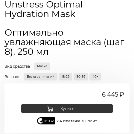
Unstress Optimal
Hydration Mask
Оптимально
увлажняющая маска (шаг
8), 250 мл
Вид средства
Маска
Возраст
Без ограничений
18-29
30-39
40+
6 445 ₽
Купить
1611 ₽
x 4 платежа в Сплит