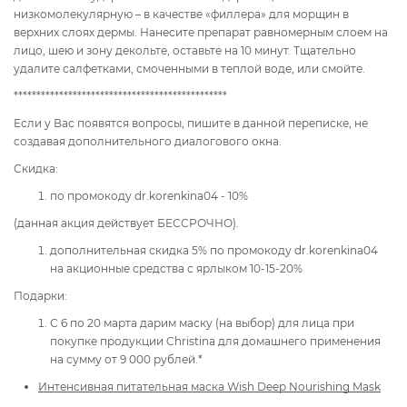
низкомолекулярную – в качестве «филлера» для морщин в
верхних слоях дермы. Нанесите препарат равномерным слоем на
лицо, шею и зону декольте, оставьте на 10 минут. Тщательно
удалите салфетками, смоченными в теплой воде, или смойте.
***********************************************
Если у Вас появятся вопросы, пишите в данной переписке, не
создавая дополнительного диалогового окна.
Скидка:
по промокоду dr.korenkina04 - 10%
(данная акция действует БЕССРОЧНО).
дополнительная скидка 5% по промокоду dr.korenkina04
на акционные средства с ярлыком 10-15-20%
Подарки:
С 6 по 20 марта дарим маску (на выбор) для лица при
покупке продукции Christina для домашнего применения
на сумму от 9 000 рублей.*
Интенсивная питательная маска Wish Deep Nourishing Mask