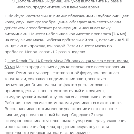
Дополнительный домашний уход выполняйте 1-2 раза в
неделю, предпочтительно в вечернее время
1.
BioPhyto Растительный пилинг облегченный
- Глубоко очищает
кожу, улучшает кровообращение, обладает антисептическим
действием, способствует регенерации и насыщает кожу
витаминами. Нанести небольшое количество препарата (3-4 мл)
на кожу в виде маски, избегая орбитальной зоны, оставить на 5-10
минут, смыть прохладной водой. Затем нанести маску по
проблеме. Использовать 1-2 раза в неделю.
2.
Line Repair Fix HA Repair Mask Обновляющая маска с ретинолом,
60 мл
Маска предназначена для комплексного восстановления
кожи. Ретинол с усовершенствованной формулой повышает
тонус кожи, сокращает видимость морщин, осветляет
пигментацию. Эпидермальный фактор роста морского
происхождения – высокотехнологичный ингредиент,
стимулирующий выработку коллагена нескольких типов.
Работает в синергии с ретинолом и усиливает его активность.
Восстанавливает оптимальное увлажнение и естественное
сияние, укрепляет кожный барьер. Содержит 3 вида
гиалуроновой кислоты: высокомолекулярную – для увлажнения
и восстановления барьера, среднемолекулярную – для
длительного удержания влаги в эпидермисе,