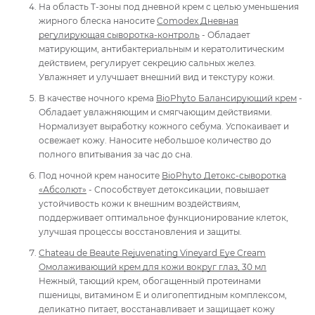
На область Т-зоны под дневной крем с целью уменьшения
жирного блеска наносите
Comodex Дневная
регулирующая сыворотка-контроль
- Обладает
матирующим, антибактериальным и кератолитическим
действием, регулирует секрецию сальных желез.
Увлажняет и улучшает внешний вид и текстуру кожи.
В качестве ночного крема
BioPhyto Балансирующий крем
-
Обладает увлажняющим и смягчающим действиями.
Нормализует выработку кожного себума. Успокаивает и
освежает кожу. Наносите небольшое количество до
полного впитывания за час до сна.
Под ночной крем наносите
BioPhyto Детокс-сыворотка
«Абсолют»
- Способствует детоксикации, повышает
устойчивость кожи к внешним воздействиям,
поддерживает оптимальное функционирование клеток,
улучшая процессы восстановления и защиты.
Chateau de Beaute Rejuvenating Vineyard Eye Сreаm
Омолаживающий крем для кожи вокруг глаз, 30 мл
Нежный, тающий крем, обогащенный протеинами
пшеницы, витамином E и олигопептидным комплексом,
деликатно питает, восстанавливает и защищает кожу