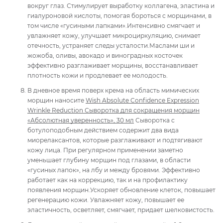
вокруг глаз. Стимулирует выработку коллагена, эластина и
гиалуроновой кислоты, помогая бороться с морщинами, в
том числе «гусиными лапками».Интенсивно смягчает и
увлажняет кожу, улучшает микроциркуляцию, снимает
отечность, устраняет следы усталости.Маслами ши и
жожоба, оливы, авокадо и виноградных косточек
эффективно разглаживает морщины, восстанавливает
плотность кожи и продлевает ее молодость.
В дневное время поверх крема на область мимических
морщин наносите
Wish Absolute Confidence Expression
Wrinkle Reduction Сыворотка для сокращения морщин
«Абсолютная уверенность», 30 мл
Сыворотка с
ботулоподобным действием содержит два вида
миорелаксантов, которые разглаживают и подтягивают
кожу лица. При регулярном применении заметно
уменьшает глубину морщин под глазами, в области
«гусиных лапок», на лбу и между бровями. Эффективно
работает как на коррекцию, так и на профилактику
появления морщин.Ускоряет обновление клеток, повышает
регенерацию кожи. Увлажняет кожу, повышает ее
эластичность, осветляет, смягчает, придает шелковистость.