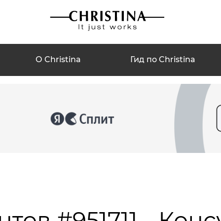
О Christina
Гид по Christina
тов #951711 - Кон